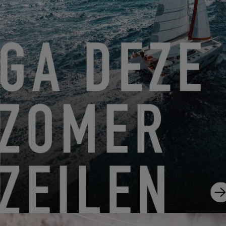
EXCESS CLINIC 2026 IN FLORIDA
EXCESS 14
ABONNIEREN SIE DEN EXCESS
NEWSLETTER
Melden Sie sich an und bleiben Sie über Excess
Neuigkeiten informiert
ICH ABONNIERE DEN NEWSLETTER