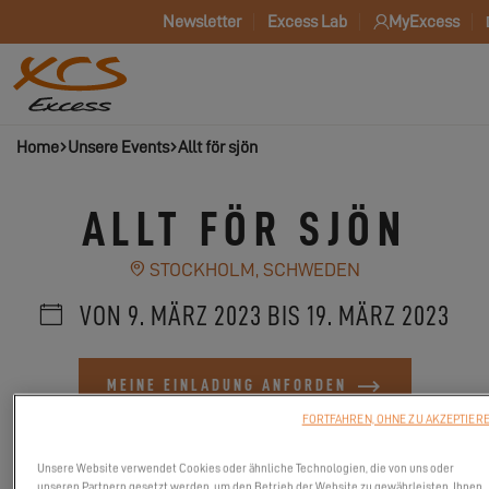
Newsletter
Excess Lab
MyExcess
Home
Unsere Events
Allt för sjön
ALLT FÖR SJÖN
STOCKHOLM, SCHWEDEN
VON 9. MÄRZ 2023 BIS 19. MÄRZ 2023
MEINE EINLADUNG ANFORDEN
FORTFAHREN, OHNE ZU AKZEPTIER
OFFIZIELLE WEBSITE
Unsere Website verwendet Cookies oder ähnliche Technologien, die von uns oder
unseren Partnern gesetzt werden, um den Betrieb der Website zu gewährleisten, Ihnen