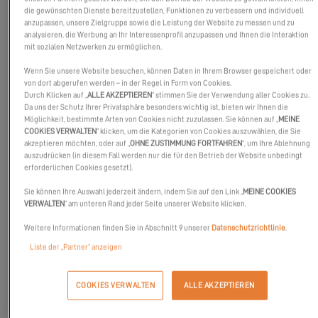
die gewünschten Dienste bereitzustellen, Funktionen zu verbessern und individuell
anzupassen, unsere Zielgruppe sowie die Leistung der Website zu messen und zu
analysieren, die Werbung an Ihr Interessenprofil anzupassen und Ihnen die Interaktion
mit sozialen Netzwerken zu ermöglichen.
Wenn Sie unsere Website besuchen, können Daten in Ihrem Browser gespeichert oder
von dort abgerufen werden – in der Regel in Form von Cookies.
Durch Klicken auf „
ALLE AKZEPTIEREN
“ stimmen Sie der Verwendung aller Cookies zu.
Da uns der Schutz Ihrer Privatsphäre besonders wichtig ist, bieten wir Ihnen die
Möglichkeit, bestimmte Arten von Cookies nicht zuzulassen. Sie können auf „
MEINE
COOKIES VERWALTEN
“ klicken, um die Kategorien von Cookies auszuwählen, die Sie
akzeptieren möchten, oder auf „
OHNE ZUSTIMMUNG FORTFAHREN
“, um Ihre Ablehnung
auszudrücken (in diesem Fall werden nur die für den Betrieb der Website unbedingt
erforderlichen Cookies gesetzt).
Allt för sjön feiert ihr 101-jähriges Bestehen mit einer
Sie können Ihre Auswahl jederzeit ändern, indem Sie auf den Link „
MEINE COOKIES
VERWALTEN
“ am unteren Rand jeder Seite unserer Website klicken.
Bootsmesse voller Aktivitäten, neuer Boote und einer
brandneuen Zubehörhalle in Halle B.
Weitere Informationen finden Sie in Abschnitt 9 unserer
Datenschutzrichtlinie
.
Liste der „Partner“ anzeigen
COOKIES VERWALTEN
ALLE AKZEPTIEREN
MEINE EINLADUNG ANFORDEN