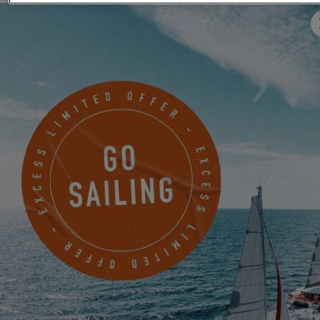
VON 22. JUNI 2026 BIS 31. AUGUST 2026
GO SAILING MIT EXCESS DIESEN SOMMER!
EXCESS 11
-
EXCESS 13
-
EXCESS 14
VON 14. AUGUST 2026 BIS 16. AUGUST 2026