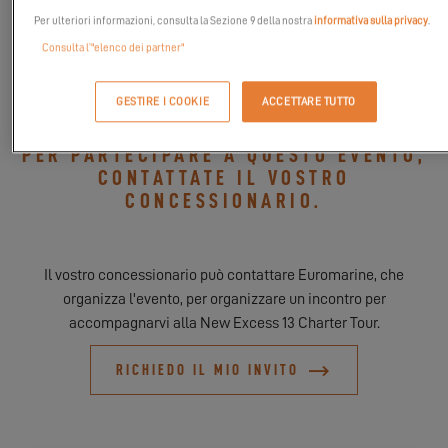
Organizzato da
Crusader
, questo evento è un'opportunità unica
Per ulteriori informazioni, consulta la Sezione 9 della nostra
informativa sulla privacy
.
per esplorare le gioie della navigazione in catamarano. Incontra
Consulta l’"elenco dei partner"
il nostro team e scopri tutte le caratteristiche eccezionali che
rendono l'Excess 14 unico.
GESTIRE I COOKIE
ACCETTARE TUTTO
PER PARTECIPARE A QUESTO EVENTO,
CONTATTATE IL VOSTRO
CONCESSIONARIO.
Il vostro concessionario può contattare Euromarine, che
organizza l'evento, per organizzare un incontro per
accompagnarvi alla New Excess 13 Charter Tour.
RICHIEDO IL MIO INVITO