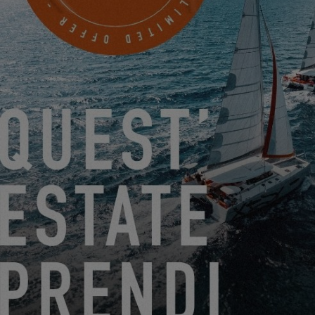
SCOPRILO
CRUSADER YACHT SALES, INC
7350 EDGEWOOD ROAD
ANNAPOLIS, Stati Uniti
PRENDERE UN APPUNTAMENTO