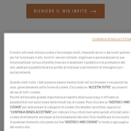
RICHIEDO IL MIO INVITO
CONTINUA SENZA ACCETTA
Il nostro sito web utilizza cookie o tecnologie simili, impostati da noi o dai nostri partner,
per far funzionare il sito, fornirti i servizi richiesti, migliorare e personalizzare le sue
funzionalità per la tua comodità, misurare e analizzare il pubblico e le prestazioni del
sito, adattare la pubblicità al tuo profilo di interessi e permetterti di interagire con i
social network.
Quando visiti il sito, i dati possono essere memorizzati nel tuo browser o recuperati da
esso, generalmaente sotto forma di cookie. Cliccando su "
ACCETTA TUTTO
", acconsenti
all’uso di tutti i cookie.
Poiché attribuiamo grande importanza al rispetto della tua privacy, ti offriamo la
Unisciti a noi a Newport, Rhode Island, USA, per il
Newport
possibilità di non autorizzare determinati tipi di cookie. Puoi cliccare su "
GESTISCI I MIEI
COOKIE
" per selezionare le categorie di cookie che desideri accettare, oppure su
International Boat Show dal 11 al 14 settembre 2025
. Salite a
"
CONTINUA SENZA ACCETTARE
" per indicare il tuo rifiuto (verranno quindi utilizzati solo i
bordo dell'
Excess 14
e sperimentate il perfetto equilibrio tra
stile,
cookie strettamente necessari al funzionamento del sito). Puoi modificare le tue scelte
in qualsiasi momento cliccando sul link "
GESTISCI I MIEI COOKIE
" in fondo a ogni pagina
prestazioni e comfort
.
del nostro sito.