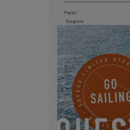
Paese
*
Codice postale
*
Indirizzo
E-mail
*