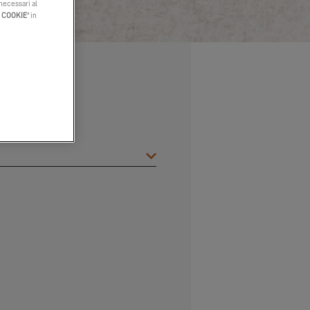
 necessari al
I COOKIE
" in
*