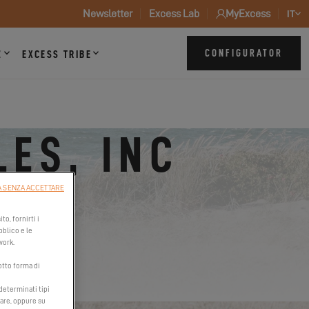
Newsletter
Excess Lab
MyExcess
IT
CONFIGURATOR
Z
EXCESS TRIBE
ES, INC
 SENZA ACCETTARE
to, fornirti i
bblico e le
work.
otto forma di
 determinati tipi
tare, oppure su