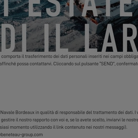
nica notizie, eventi e offerte di EXCESS.
Friendly Captcha
a comporta il trasferimento dei dati personali inseriti nei campi obblig
 affinché possa contattarvi. Cliccando sul pulsante “SEND”, confermate
avale Bordeaux in qualità di responsabile del trattamento dei dati. I vo
 gestire il nostro rapporto con voi e, se lo avete scelto, inviarvi le nos
lsiasi momento utilizzando il link contenuto nei nostri messaggi).
gpd@beneteau-group.com