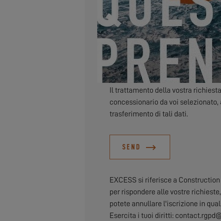
Desidero ricevere per via elettro
Il trattamento della vostra richiest
concessionario da voi selezionato,
trasferimento di tali dati.
SEND
EXCESS si riferisce a Construction N
per rispondere alle vostre richieste,
potete annullare l'iscrizione in qua
Esercita i tuoi diritti: contact.r