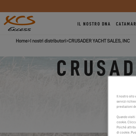
IL NOSTRO DNA
CATAMAR
Home
I nostri distributori
CRUSADER YACHT SALES, INC
CRUSAD
Il nostro sito
servizi richie
prestazioni de
Quando visiti
cookie. Clicc
Poiché attribu
di cookie. Puo