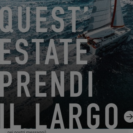
Friendly Captcha
Il trattamento della vostra richiesta comporta il trasferimento
dei dati personali inseriti nei campi obbligatori di questo
modulo al concessionario da voi selezionato, affinché possa
contattarvi. Cliccando sul pulsante “SEND”, confermate il
vostro consenso al trasferimento di tali dati.
SEND
EXCESS si riferisce a Construction Navale Bordeaux in
qualità di responsabile del trattamento dei dati. I vostri dati
personali sono trattati per rispondere alle vostre richieste,
gestire il nostro rapporto con voi e, se lo avete scelto, inviarvi
le nostre comunicazioni (in questo caso, potete annullare
l'iscrizione in qualsiasi momento utilizzando il link contenuto
nei nostri messaggi).