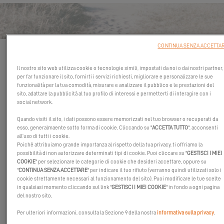
CONTACT YACHTING MEXICO -
PUERTO VALLARTA
CONTINUA SENZA ACCETTA
I campi contrassegnati da un asterisco (*) sono obbligatori
Il nostro sito web utilizza cookie o tecnologie simili, impostati da noi o dai nostri partner,
IL VOSTRO PROGETTO DI
per far funzionare il sito, fornirti i servizi richiesti, migliorare e personalizzare le sue
NAVIGAZIONE
funzionalità per la tua comodità, misurare e analizzare il pubblico e le prestazioni del
sito, adattare la pubblicità al tuo profilo di interessi e permetterti di interagire con i
Zona di navigazione
social network.
Quando visiti il sito, i dati possono essere memorizzati nel tuo browser o recuperati da
esso, generalmaente sotto forma di cookie. Cliccando su "
ACCETTA TUTTO
", acconsenti
all’uso di tutti i cookie.
Scegli il tuo catamarano preferito
*
Poiché attribuiamo grande importanza al rispetto della tua privacy, ti offriamo la
possibilità di non autorizzare determinati tipi di cookie. Puoi cliccare su "
GESTISCI I MIEI
COOKIE
" per selezionare le categorie di cookie che desideri accettare, oppure su
"
CONTINUA SENZA ACCETTARE
" per indicare il tuo rifiuto (verranno quindi utilizzati solo i
cookie strettamente necessari al funzionamento del sito). Puoi modificare le tue scelte
TI CONTATTIAMO?
in qualsiasi momento cliccando sul link "
GESTISCI I MIEI COOKIE
" in fondo a ogni pagina
del nostro sito.
Titolo
Per ulteriori informazioni, consulta la Sezione 9 della nostra
informativa sulla privacy
.