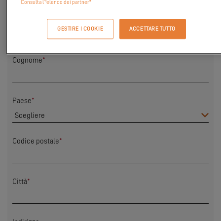
Consulta l’"elenco dei partner"
Nome
*
GESTIRE I COOKIE
ACCETTARE TUTTO
Cognome
*
Paese
*
Codice postale
*
Città
*