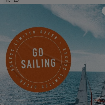
Indirizzo
E-mail
*
Telefono
Qualcosa da condividere con noi?
Desidero ricevere per via elettronica notizie, eventi e
offerte di EXCESS.