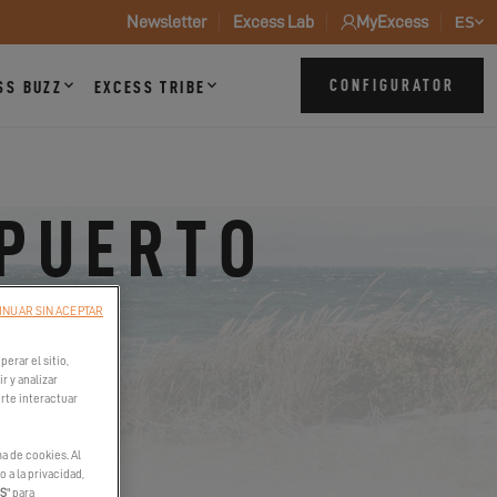
Newsletter
Excess Lab
MyExcess
ES
CONFIGURATOR
SS BUZZ
EXCESS TRIBE
 PUERTO
INUAR SIN ACEPTAR
erar el sitio,
r y analizar
irte interactuar
a de cookies. Al
 a la privacidad,
ES
" para