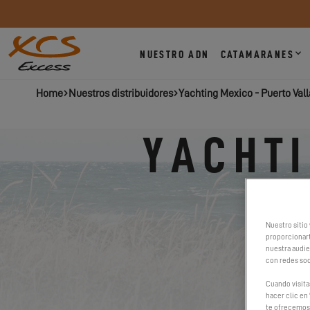
NUESTRO ADN
CATAMARANES
Home
Nuestros distribuidores
Yachting Mexico - Puerto Vall
YACHTI
Nuestro sitio 
proporcionart
nuestra audien
con redes soc
Cuando visita
hacer clic en 
te ofrecemos 