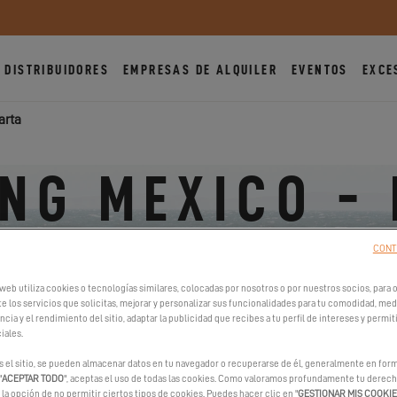
DISTRIBUIDORES
EMPRESAS DE ALQUILER
EVENTOS
EXCE
arta
NG MEXICO -
VALLARTA
CONT
web utiliza cookies o tecnologías similares, colocadas por nosotros o por nuestros socios, para op
e los servicios que solicitas, mejorar y personalizar sus funcionalidades para tu comodidad, medi
cia y el rendimiento del sitio, adaptar la publicidad que recibes a tu perfil de intereses y permit
63727 Corral del Risco, México
iales.
Ver el/los número/s de teléfono
s el sitio, se pueden almacenar datos en tu navegador o recuperarse de él, generalmente en form
"
ACEPTAR TODO
", aceptas el uso de todas las cookies. Como valoramos profundamente tu derecho
https://www.yachtingmexico.com/
la opción de no permitir ciertos tipos de cookies. Puedes hacer clic en "
GESTIONAR MIS COOKI