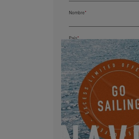
Nombre
*
País
*
Código postal
*
Dirección
Correo electrónico
*