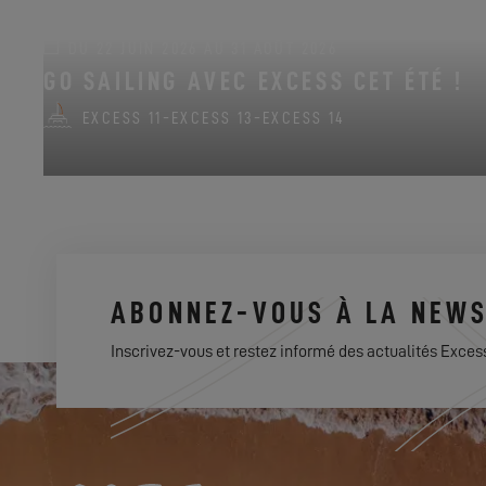
DU 22 JUIN 2026 AU 31 AOÛT 2026
GO SAILING AVEC EXCESS CET ÉTÉ !
EXCESS 11
-
EXCESS 13
-
EXCESS 14
ABONNEZ-VOUS À LA NEWS
Inscrivez-vous et restez informé des actualités Exces