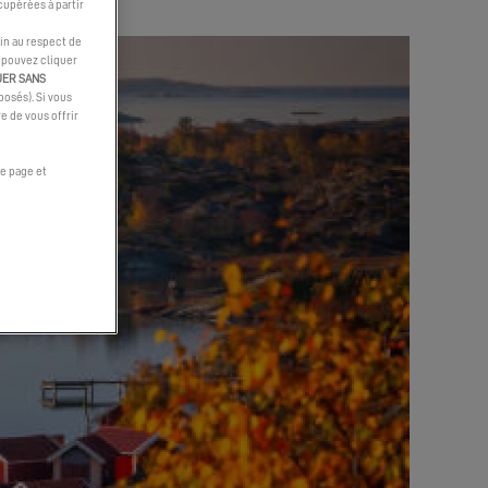
cupérées à partir
in au respect de
s pouvez cliquer
UER SANS
osés). Si vous
e de vous offrir
e page et