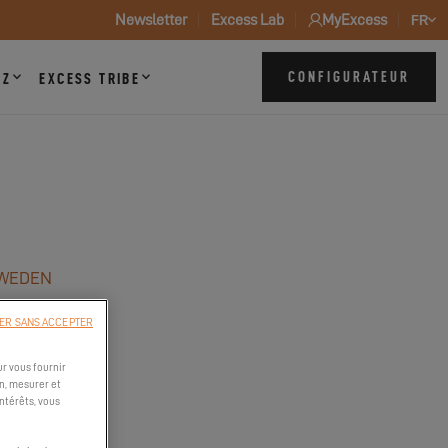
Newsletter
Excess Lab
MyExcess
FR
CONFIGURATEUR
ZZ
EXCESS TRIBE
SWEDEN
ER SANS ACCEPTER
r vous fournir
n, mesurer et
intérêts, vous