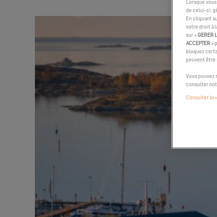
Lorsque vous 
de celui-ci, 
En cliquant s
votre droit à 
sur «
GERER 
ACCEPTER
» 
bloquez certa
peuvent être
Vous pouvez m
consulter no
Consulter la «