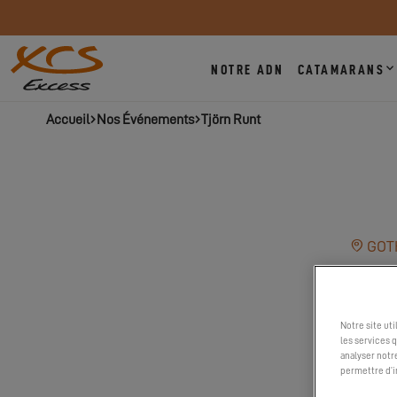
NOTRE ADN
CATAMARANS
Accueil
Nos Événements
Tjörn Runt
GOTH
Notre site ut
les services 
analyser notr
permettre d’i