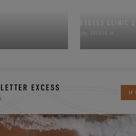
DU 14 AOÛT 2026 AU 
EXCESS CLINIC 2
EXCESS 14
LETTER EXCESS
JE
s