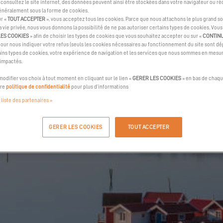
consultez le site internet, des données peuvent ainsi être stockées dans votre navigateur ou ré
généralement sous la forme de cookies.
ur «
TOUT ACCEPTER
», vous acceptez tous les cookies. Parce que nous attachons le plus grand so
la vie privée, nous vous donnons la possibilité de ne pas autoriser certains types de cookies. Vou
LES COOKIES
» afin de choisir les types de cookies que vous souhaitez accepter ou sur «
CONTIN
pour nous indiquer votre refus (seuls les cookies nécessaires au fonctionnement du site sont dép
ins types de cookies, votre expérience de navigation et les services que nous sommes en mesur
 impactés.
odifier vos choix à tout moment en cliquant sur le lien «
GERER LES COOKIES
» en bas de chaqu
tre
politique de confidentialité
pour plus d’informations
 liste des partenaires »
GERER LES COOKIES
TOUT ACCEPTER