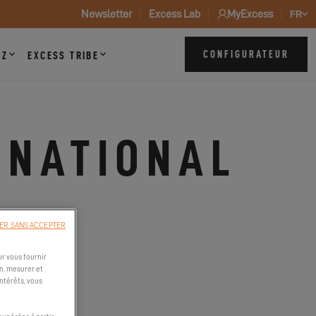
Newsletter
Excess Lab
MyExcess
FR
CONFIGURATEUR
ZZ
EXCESS TRIBE
RNATIONAL
ER SANS ACCEPTER
E
r vous fournir
n, mesurer et
intérêts, vous