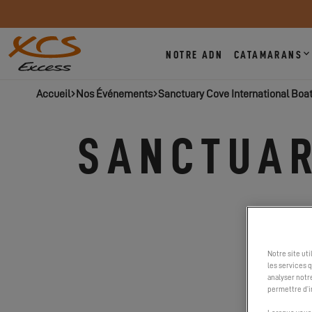
NOTRE ADN
CATAMARANS
Accueil
Nos Événements
Sanctuary Cove International Boa
SANCTUAR
Notre site ut
les services 
analyser notr
permettre d’i