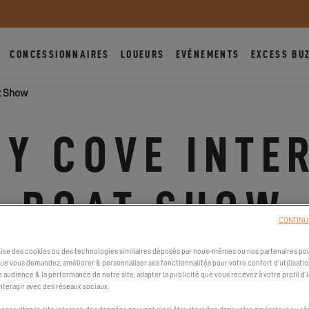
CONCESSIONNAIRES
LOUEURS
EVÉNEMENTS
EXCESS BU
t Show
Y COVE INTE
BOAT SHOW
CONTINU
QUEENSLAND, AUSTRALIE | PO BOX 199, SANCTUARY COV
ilise des cookies ou des technologies similaires déposés par nous-mêmes ou nos partenaires pou
que vous demandez, améliorer & personnaliser ses fonctionnalités pour votre confort d’utilisatio
DU 20 MAI 2021 AU 23 MAI 2021
e audience & la performance de notre site, adapter la publicité que vous recevez à votre profil d’
nteragir avec des réseaux sociaux.