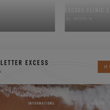
DU 14 AOÛT 2026 AU 
EXCESS CLINIC 2
EXCESS 14
LETTER EXCESS
JE
s
INFORMATIONS
RÉSEAU