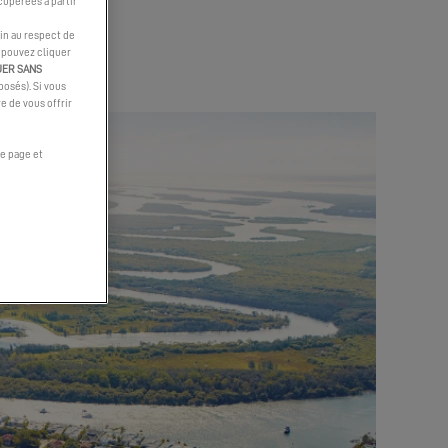
cupérées à partir
TE
in au respect de
s pouvez cliquer
UER SANS
osés). Si vous
e de vous offrir
e page et