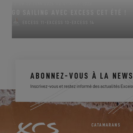
DU 22 JUIN 2026 AU 31 AOÛT 2026
GO SAILING AVEC EXCESS CET ÉTÉ !
EXCESS 11
-
EXCESS 13
-
EXCESS 14
ABONNEZ-VOUS À LA NEWS
Inscrivez-vous et restez informé des actualités Exces
CATAMARANS