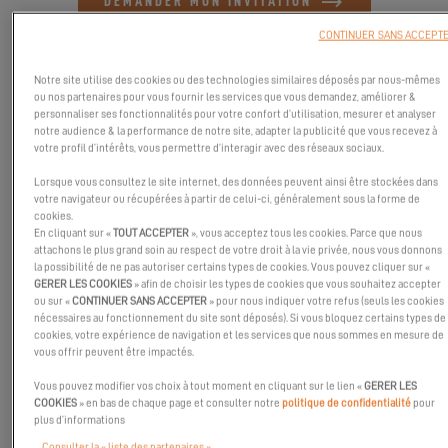
DEMANDER MON INVITATION
CONTINUER SANS ACCEPT
SITE OFFICIEL
Notre site utilise des cookies ou des technologies similaires déposés par nous-mêmes
ou nos partenaires pour vous fournir les services que vous demandez, améliorer &
personnaliser ses fonctionnalités pour votre confort d’utilisation, mesurer et analyser
notre audience & la performance de notre site, adapter la publicité que vous recevez à
votre profil d’intérêts, vous permettre d’interagir avec des réseaux sociaux.
Lorsque vous consultez le site internet, des données peuvent ainsi être stockées dans
votre navigateur ou récupérées à partir de celui-ci, généralement sous la forme de
cookies.
En cliquant sur «
TOUT ACCEPTER
», vous acceptez tous les cookies. Parce que nous
attachons le plus grand soin au respect de votre droit à la vie privée, nous vous donnons
la possibilité de ne pas autoriser certains types de cookies. Vous pouvez cliquer sur «
GERER LES COOKIES
» afin de choisir les types de cookies que vous souhaitez accepter
ou sur «
CONTINUER SANS ACCEPTER
» pour nous indiquer votre refus (seuls les cookies
nécessaires au fonctionnement du site sont déposés). Si vous bloquez certains types de
cookies, votre expérience de navigation et les services que nous sommes en mesure de
vous offrir peuvent être impactés.
Attirant plus de 50 000 visiteurs en 2021, le salon continue d'être à
Vous pouvez modifier vos choix à tout moment en cliquant sur le lien «
GERER LES
la hauteur de sa réputation de premier événement maritime de
COOKIES
» en bas de chaque page et consulter notre
politique de confidentialité
pour
l'hémisphère sud. Avec plus de 300 exposants et 600 bateaux
plus d’informations
exposés, vous découvrirez les meilleurs superyachts, bateaux de
Consulter la « liste des partenaires »