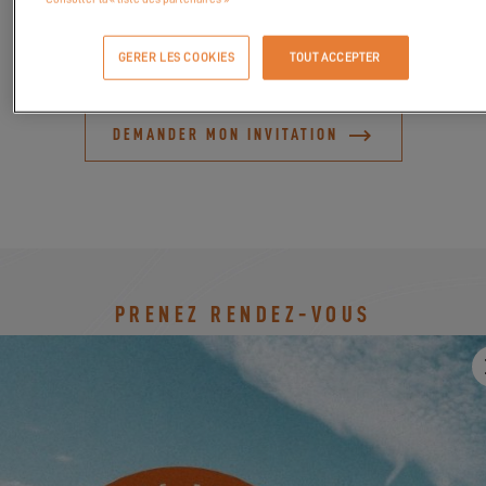
pêche, remorques, embarcations, technologies maritimes et
bien plus encore.
GERER LES COOKIES
TOUT ACCEPTER
DEMANDER MON INVITATION
PRENEZ RENDEZ-VOUS
FLAGSTAFF MARINE
D'Albora Lovett Marina New Beach
Road/Rushcutters Bay