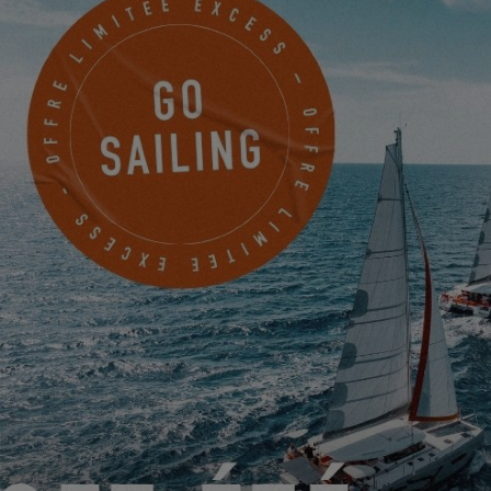
SYDNEY, Australie
PRENDRE RENDEZ-VOUS
DU 22 JUIN 2026 AU 31 AOÛT 2026
GO SAILING AVEC EXCESS CET ÉTÉ !
EXCESS 11
-
EXCESS 13
-
EXCESS 14