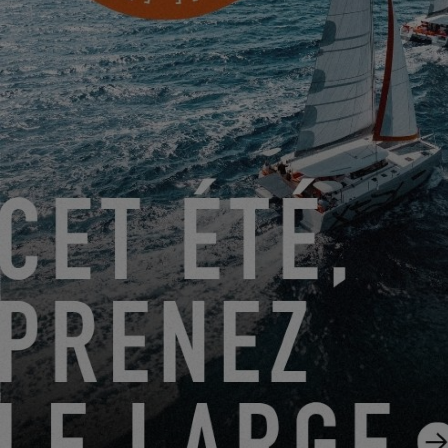
EXCESS 14
DU 22 JUIN 2026 AU 31 AOÛT 2026
GO SAILING AVEC EXCESS CET ÉTÉ !
EXCESS 11
-
EXCESS 13
-
EXCESS 14