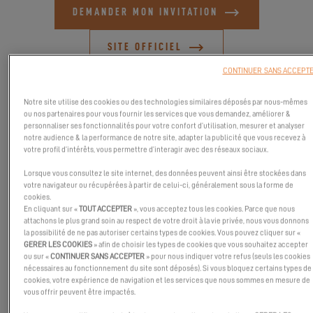
DEMANDER MON INVITATION
SITE OFFICIEL
CONTINUER SANS ACCEPT
Notre site utilise des cookies ou des technologies similaires déposés par nous-mêmes
ou nos partenaires pour vous fournir les services que vous demandez, améliorer &
personnaliser ses fonctionnalités pour votre confort d’utilisation, mesurer et analyser
notre audience & la performance de notre site, adapter la publicité que vous recevez à
votre profil d’intérêts, vous permettre d’interagir avec des réseaux sociaux.
Lorsque vous consultez le site internet, des données peuvent ainsi être stockées dans
votre navigateur ou récupérées à partir de celui-ci, généralement sous la forme de
cookies.
En cliquant sur «
TOUT ACCEPTER
», vous acceptez tous les cookies. Parce que nous
attachons le plus grand soin au respect de votre droit à la vie privée, nous vous donnons
la possibilité de ne pas autoriser certains types de cookies. Vous pouvez cliquer sur «
GERER LES COOKIES
» afin de choisir les types de cookies que vous souhaitez accepter
ou sur «
CONTINUER SANS ACCEPTER
» pour nous indiquer votre refus (seuls les cookies
Si vous êtes à la recherche d'une expérience nautique
nécessaires au fonctionnement du site sont déposés). Si vous bloquez certains types de
cookies, votre expérience de navigation et les services que nous sommes en mesure de
exceptionnelle, ne cherchez pas plus loin ! Venez nous rejoindre
vous offrir peuvent être impactés.
au salon de Cannes, l'un des plus grands salons nautiques au