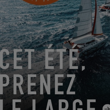
DU 14 AOÛT 2026 AU 16 AOÛT 2026
EXCESS CLINIC 2026 EN FLORIDE
EXCESS 14
ABONNEZ-VOUS À LA
NEWSLETTER EXCESS
Inscrivez-vous et restez informé des actualités
Excess