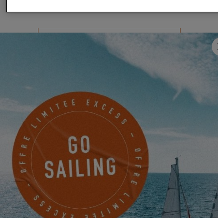
DEMANDER MON INVITATION
DU 22 JUIN 2026 AU 31 AOÛT 2026
GO SAILING AVEC EXCESS CET ÉTÉ !
EXCESS 11
-
EXCESS 13
-
EXCESS 14