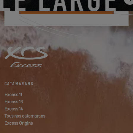
JE M'ABONNE À LA NEWSLETTER
CATAMARANS
Excess 11
Excess 13
Excess 14
Tous nos catamarans
Excess Origins