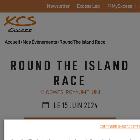
Newsletter
Excess Lab
MyExcess
Accueil
Nos Événements
Round The Island Race
ROUND THE ISLAND
RACE
COWES, ROYAUME-UNI
LE 15 JUIN 2024
DEMANDER MON INVITATION
CONTINUER SANS ACCEPT