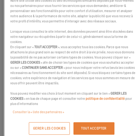
SITE OFFICIEL
Notre site utilise des cookies ou des technologies similaires déposés par nous-mêmes
ou nos partenaires pour vous fournir les services que vous demandez, améliorer &
personnaliser ses fonctionnalités pour votre confort d’utilisation, mesurer et analyser
notre audience & la performance de notre site, adapter la publicité que vous recevez à
votre profil d’intérêts, vous permettre d’interagir avec des réseaux sociaux.
Lorsque vous consultez le site internet, des données peuvent ainsi être stockées dans
votre navigateur ou récupérées à partir de celui-ci, généralement sous la forme de
cookies.
En cliquant sur «
TOUT ACCEPTER
», vous acceptez tous les cookies. Parce que nous
attachons le plus grand soin au respect de votre droit à la vie privée, nous vous donnons
la possibilité de ne pas autoriser certains types de cookies. Vous pouvez cliquer sur «
GERER LES COOKIES
» afin de choisir les types de cookies que vous souhaitez accepter
ou sur «
CONTINUER SANS ACCEPTER
» pour nous indiquer votre refus (seuls les cookies
nécessaires au fonctionnement du site sont déposés). Si vous bloquez certains types de
cookies, votre expérience de navigation et les services que nous sommes en mesure de
vous offrir peuvent être impactés.
Vous pouvez modifier vos choix à tout moment en cliquant sur le lien «
GERER LES
Notre équipe sera au départ de la régate pour soutenir les
COOKIES
» en bas de chaque page et consulter notre
politique de confidentialité
pour
équipages avant le départ et assurer un service technique dédié !
plus d’informations
Consulter la « liste des partenaires »
Trouvez toutes les informations sur la course
ici
.
N’hésitez plus et foncez rejoindre l’aventure !
GERER LES COOKIES
TOUT ACCEPTER
Rendez-vous au Royaume-Uni !