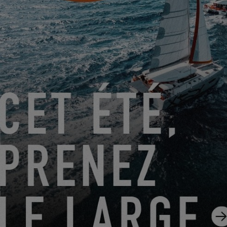
DU 22 JUIN 2026 AU 31 AOÛT 2026
GO SAILING AVEC EXCESS CET ÉTÉ !
EXCESS 11
-
EXCESS 13
-
EXCESS 14