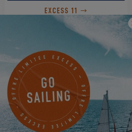
EXCESS 11
DEMANDER MON INVITATION
CONTACTEZ UN AGENT EXCESS
MORE SAILING
FABRIKSGATAN 13
GOTHENBURG, Suède
PRENDRE RENDEZ-VOUS