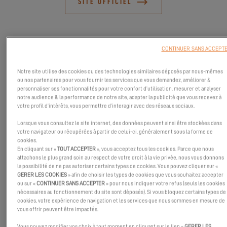
SITE OFFICIEL
CONTINUER SANS ACCEPT
Notre site utilise des cookies ou des technologies similaires déposés par nous-mêmes
ou nos partenaires pour vous fournir les services que vous demandez, améliorer &
personnaliser ses fonctionnalités pour votre confort d’utilisation, mesurer et analyser
notre audience & la performance de notre site, adapter la publicité que vous recevez à
votre profil d’intérêts, vous permettre d’interagir avec des réseaux sociaux.
Lorsque vous consultez le site internet, des données peuvent ainsi être stockées dans
votre navigateur ou récupérées à partir de celui-ci, généralement sous la forme de
cookies.
En cliquant sur «
TOUT ACCEPTER
», vous acceptez tous les cookies. Parce que nous
attachons le plus grand soin au respect de votre droit à la vie privée, nous vous donnons
Vous n'avez pas eu la chance d'essayer l'Excess 11 lors de la
la possibilité de ne pas autoriser certains types de cookies. Vous pouvez cliquer sur «
régate de Tjörn Runt ? Pas de soucis, une deuxième chance
GERER LES COOKIES
» afin de choisir les types de cookies que vous souhaitez accepter
ou sur «
CONTINUER SANS ACCEPTER
» pour nous indiquer votre refus (seuls les cookies
s'ouvre à vous ! Venez nous rendre visite au Orust Sailboat Show
nécessaires au fonctionnement du site sont déposés). Si vous bloquez certains types de
et découvrez en quoi notre Excess 11 est le catamaran de vos
cookies, votre expérience de navigation et les services que nous sommes en mesure de
rêves !
vous offrir peuvent être impactés.
Vous pouvez modifier vos choix à tout moment en cliquant sur le lien «
GERER LES