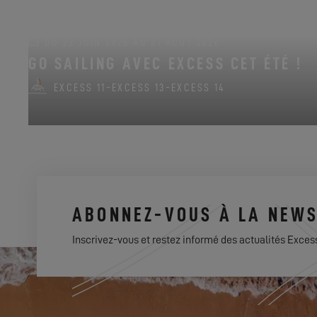
DU 22 JUIN 2026 AU 31 AOÛT 2026
GO SAILING AVEC EXCESS CET ÉTÉ !
EXCESS 11
-
EXCESS 13
-
EXCESS 14
ABONNEZ-VOUS À LA NEWS
Inscrivez-vous et restez informé des actualités Exces