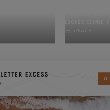
DU 14 AOÛT 2026 AU 
EXCESS CLINIC 2
EXCESS 14
LETTER EXCESS
JE
s