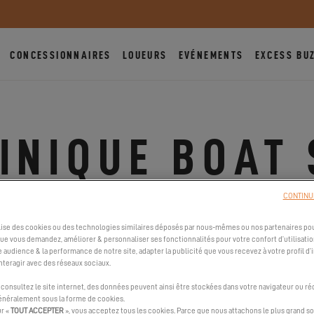
CONCESSIONNAIRES
LOUEURS
EVÉNEMENTS
EXCESS BU
INIQUE BOAT
MARTINIQUE, FRANCE
CONTINU
DU 30 MAI 2024 AU 2 JUIN 2024
ilise des cookies ou des technologies similaires déposés par nous-mêmes ou nos partenaires pou
que vous demandez, améliorer & personnaliser ses fonctionnalités pour votre confort d’utilisatio
e audience & la performance de notre site, adapter la publicité que vous recevez à votre profil d’
nteragir avec des réseaux sociaux.
ROUVER MON CONCESSIONNAIRE
SITE OFFICIEL
consultez le site internet, des données peuvent ainsi être stockées dans votre navigateur ou ré
généralement sous la forme de cookies.
ur «
TOUT ACCEPTER
», vous acceptez tous les cookies. Parce que nous attachons le plus grand so