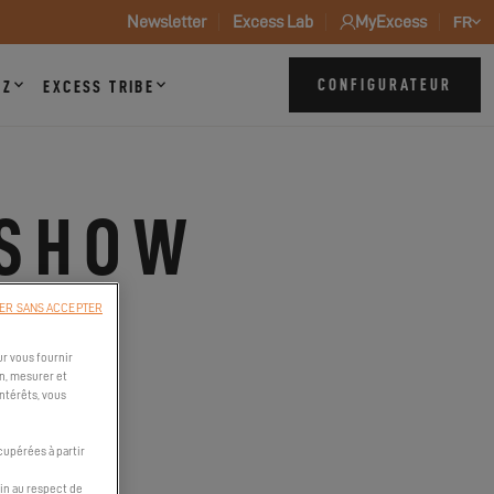
Newsletter
Excess Lab
MyExcess
FR
CONFIGURATEUR
ZZ
EXCESS TRIBE
 SHOW
ER SANS ACCEPTER
r vous fournir
n, mesurer et
intérêts, vous
cupérées à partir
in au respect de