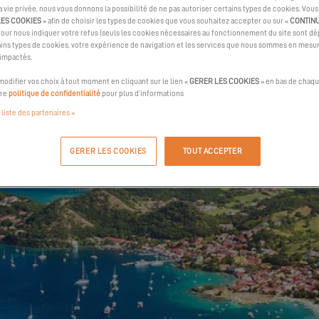
la vie privée, nous vous donnons la possibilité de ne pas autoriser certains types de cookies. Vou
LES COOKIES
» afin de choisir les types de cookies que vous souhaitez accepter ou sur «
CONTIN
pour nous indiquer votre refus (seuls les cookies nécessaires au fonctionnement du site sont dép
ins types de cookies, votre expérience de navigation et les services que nous sommes en mesur
 impactés.
odifier vos choix à tout moment en cliquant sur le lien «
GERER LES COOKIES
» en bas de chaqu
tre
politique de confidentialité
pour plus d’informations
 liste des partenaires »
GERER LES COOKIES
TOUT ACCEPTER