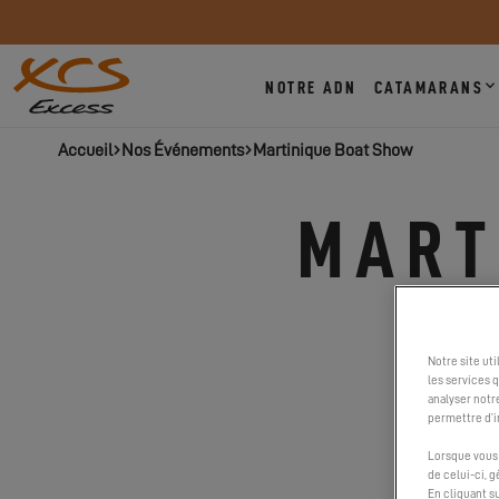
NOTRE ADN
CATAMARANS
Accueil
Nos Événements
Martinique Boat Show
MART
Notre site ut
les services 
analyser notr
permettre d’i
T
Lorsque vous 
de celui-ci, 
En cliquant s