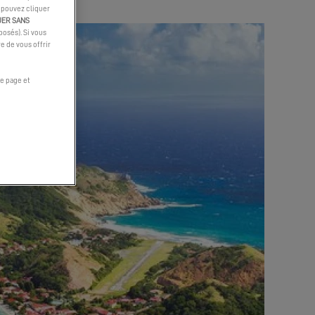
s pouvez cliquer
UER SANS
osés). Si vous
e de vous offrir
e page et