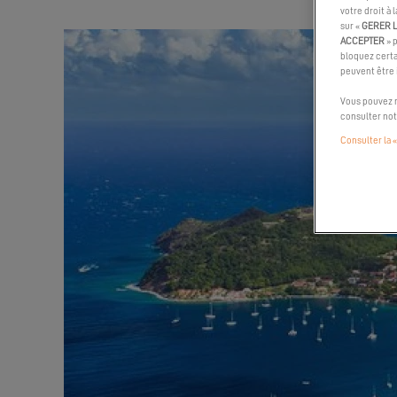
votre droit à 
sur «
GERER 
ACCEPTER
» 
bloquez certa
peuvent être
Vous pouvez m
consulter no
Consulter la «