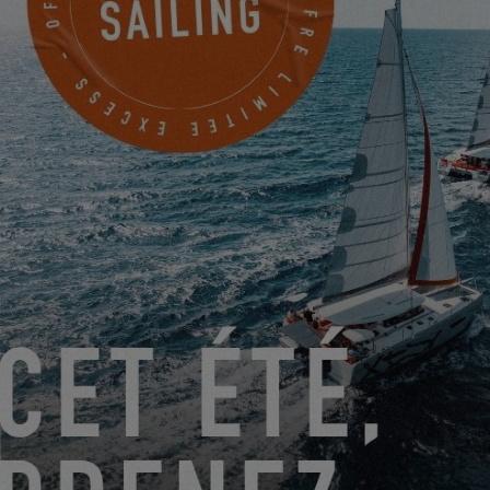
PRENEZ RENDEZ-VOUS
NOVA YACHTING BV
Jachthavenweg 71A
BRUINISSE, Pays-Bas
PRENDRE RENDEZ-VOUS