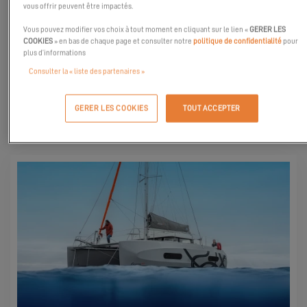
vous offrir peuvent être impactés.
Vous pouvez modifier vos choix à tout moment en cliquant sur le lien «
GERER LES
DEMANDER MON INVITATION
COOKIES
» en bas de chaque page et consulter notre
politique de confidentialité
pour
plus d’informations
Consulter la « liste des partenaires »
GERER LES COOKIES
TOUT ACCEPTER
DÉCOUVREZ-LES