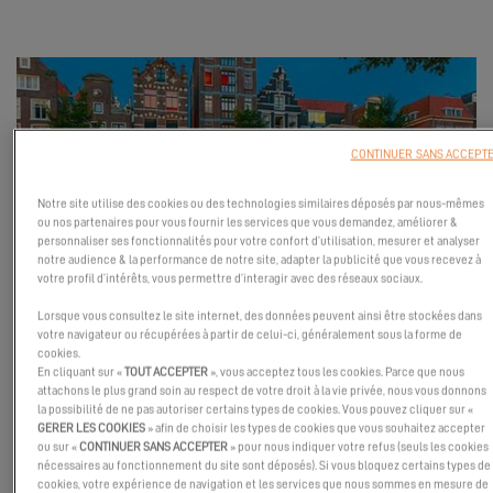
CONTINUER SANS ACCEPT
Notre site utilise des cookies ou des technologies similaires déposés par nous-mêmes
ou nos partenaires pour vous fournir les services que vous demandez, améliorer &
personnaliser ses fonctionnalités pour votre confort d’utilisation, mesurer et analyser
notre audience & la performance de notre site, adapter la publicité que vous recevez à
votre profil d’intérêts, vous permettre d’interagir avec des réseaux sociaux.
Venez rencontrer nos partenaires et échanger avec nos experts !
Lorsque vous consultez le site internet, des données peuvent ainsi être stockées dans
Vous aurez l’occasion de monter à bord de nos produits phares :
votre navigateur ou récupérées à partir de celui-ci, généralement sous la forme de
cookies.
les Excess 11 et 14.
En cliquant sur «
TOUT ACCEPTER
», vous acceptez tous les cookies. Parce que nous
attachons le plus grand soin au respect de votre droit à la vie privée, nous vous donnons
Immergez-vous dans l’univers de la Tribe et découvrez une
la possibilité de ne pas autoriser certains types de cookies. Vous pouvez cliquer sur «
nouvelle façon de naviguer.
GERER LES COOKIES
» afin de choisir les types de cookies que vous souhaitez accepter
ou sur «
CONTINUER SANS ACCEPTER
» pour nous indiquer votre refus (seuls les cookies
Nous avons hâte de vous rencontrer !
nécessaires au fonctionnement du site sont déposés). Si vous bloquez certains types de
cookies, votre expérience de navigation et les services que nous sommes en mesure de