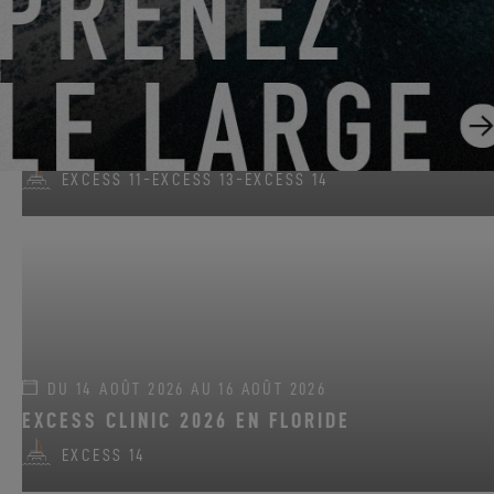
DU 22 JUIN 2026 AU 31 AOÛT 2026
GO SAILING AVEC EXCESS CET ÉTÉ !
EXCESS 11
-
EXCESS 13
-
EXCESS 14
DU 14 AOÛT 2026 AU 16 AOÛT 2026
EXCESS CLINIC 2026 EN FLORIDE
EXCESS 14