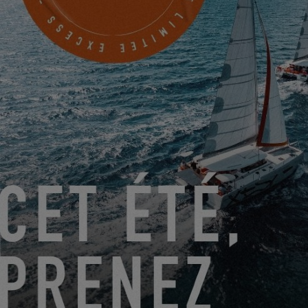
DU 22 JUIN 2026 AU 31 AOÛT 2026
GO SAILING AVEC EXCESS CET ÉTÉ !
EXCESS 11
-
EXCESS 13
-
EXCESS 14
DU 14 AOÛT 2026 AU 16 AOÛT 2026
EXCESS CLINIC 2026 EN FLORIDE
EXCESS 14