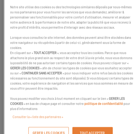
Notre site utilise des cookies ou des technologies similaires déposés par nous-mêmes
ou nos partenaires pour vous fournir les services que vous demandez, améliorer &
personnaliser ses fonctionnalités pour votre confort d’utilisation, mesurer et analyser
notre audience & la performance de notre site, adapter la publicité que vous recevez à
votre profil d’intérêts, vous permettre d’interagir avec des réseaux sociaux.
Lorsque vous consultez le site internet, des données peuvent ainsi être stockées dans
votre navigateur ou récupérées à partir de celui-ci, généralement sous la forme de
cookies.
En cliquant sur «
TOUT ACCEPTER
», vous acceptez tous les cookies. Parce que nous
attachons le plus grand soin au respect de votre droit à la vie privée, nous vous donnons
la possibilité de ne pas autoriser certains types de cookies. Vous pouvez cliquer sur «
GERER LES COOKIES
» afin de choisir les types de cookies que vous souhaitez accepter
ou sur «
CONTINUER SANS ACCEPTER
» pour nous indiquer votre refus (seuls les cookies
nécessaires au fonctionnement du site sont déposés). Si vous bloquez certains types de
Le 02 mai prochain, profitez de la soirée organisée par Yachting
cookies, votre expérience de navigation et les services que nous sommes en mesure de
Mexico !
vous offrir peuvent être impactés.
À partir de 18h, le concessionnaire Mexicain vous ouvre ses
Vous pouvez modifier vos choix à tout moment en cliquant sur le lien «
GERER LES
portes pour découvrir l’univers de la tribu Excess !
COOKIES
» en bas de chaque page et consulter notre
politique de confidentialité
pour
plus d’informations
À bientôt !
Consulter la « liste des partenaires »
GERER LES COOKIES
TOUT ACCEPTER