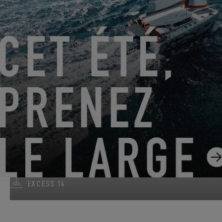
DU 22 JUIN 2026 AU 31 AOÛT 2026
GO SAILING AVEC EXCESS CET ÉTÉ !
EXCESS 11
-
EXCESS 13
-
EXCESS 14
DU 14 AOÛT 2026 AU 16 AOÛT 2026
EXCESS CLINIC 2026 EN FLORIDE
EXCESS 14