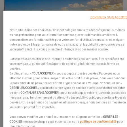
CONTINUER SANS ACCEPT
Notre site utilise des cookies ou des technologies similaires déposés par nous-mêmes
ou nos partenaires pour vous fournir les services que vous demandez, améliorer &
personnaliser ses fonctionnalités pour votre confort d’utilisation, mesurer et analyser
notre audience & la performance de notre site, adapter la publicité que vous recevez à
votre profil d’intérêts, vous permettre d’interagir avec des réseaux sociaux.
Venez rencontrer votre expert local et visiter le premier Excess 11
Lorsque vous consultez le site internet, des données peuvent ainsi être stockées dans
votre navigateur ou récupérées à partir de celui-ci, généralement sous la forme de
qui vient d'arriver en Colombie.
cookies.
L'équipe de Globe Sailing vous invite à un cocktail au Pesca
En cliquant sur «
TOUT ACCEPTER
», vous acceptez tous les cookies. Parce que nous
attachons le plus grand soin au respect de votre droit à la vie privée, nous vous donnons
Yacht Club de Cartagena.
la possibilité de ne pas autoriser certains types de cookies. Vous pouvez cliquer sur «
Samedi, nous vous invitons à naviguer avec nous à bord de
GERER LES COOKIES
» afin de choisir les types de cookies que vous souhaitez accepter
l'Excess 11.
ou sur «
CONTINUER SANS ACCEPTER
» pour nous indiquer votre refus (seuls les cookies
nécessaires au fonctionnement du site sont déposés). Si vous bloquez certains types de
cookies, votre expérience de navigation et les services que nous sommes en mesure de
vous offrir peuvent être impactés.
Vous pouvez modifier vos choix à tout moment en cliquant sur le lien «
GERER LES
DÉCOUVREZ-LE
COOKIES
» en bas de chaque page et consulter notre
politique de confidentialité
pour
plus d’informations