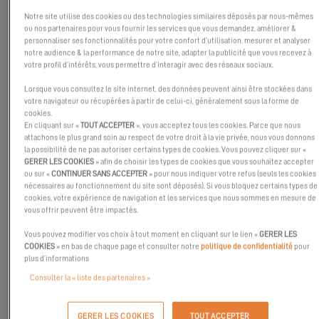
Notre site utilise des cookies ou des technologies similaires déposés par nous-mêmes
ou nos partenaires pour vous fournir les services que vous demandez, améliorer &
personnaliser ses fonctionnalités pour votre confort d’utilisation, mesurer et analyser
notre audience & la performance de notre site, adapter la publicité que vous recevez à
votre profil d’intérêts, vous permettre d’interagir avec des réseaux sociaux.
Lorsque vous consultez le site internet, des données peuvent ainsi être stockées dans
votre navigateur ou récupérées à partir de celui-ci, généralement sous la forme de
cookies.
En cliquant sur «
TOUT ACCEPTER
», vous acceptez tous les cookies. Parce que nous
attachons le plus grand soin au respect de votre droit à la vie privée, nous vous donnons
la possibilité de ne pas autoriser certains types de cookies. Vous pouvez cliquer sur «
GERER LES COOKIES
» afin de choisir les types de cookies que vous souhaitez accepter
ou sur «
CONTINUER SANS ACCEPTER
» pour nous indiquer votre refus (seuls les cookies
nécessaires au fonctionnement du site sont déposés). Si vous bloquez certains types de
L'EXCESS Tour à Lorient c'est la possibilité de visiter et essayer
cookies, votre expérience de navigation et les services que nous sommes en mesure de
l'Excess 11 avec Atlantic Yachting, au départ du port de LORIENT
vous offrir peuvent être impactés.
LA BASE du 27 au 29 Juin prochain.
Vous pouvez modifier vos choix à tout moment en cliquant sur le lien «
GERER LES
COOKIES
» en bas de chaque page et consulter notre
politique de confidentialité
pour
Contactez-nous pour prendre rendez-vous, d'autres dates sont
plus d’informations
possibles également selon vos disponibilités !
Consulter la « liste des partenaires »
POUR PARTICIPER À CET ÉVÉNEMENT,
GERER LES COOKIES
TOUT ACCEPTER