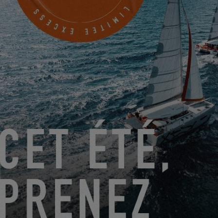
GO SAILING AVEC EXCESS CET ÉTÉ !
EXCESS 11
-
EXCESS 13
-
EXCESS 14
DU 14 AOÛT 2026 AU 16 AOÛT 2026
EXCESS CLINIC 2026 EN FLORIDE
EXCESS 14