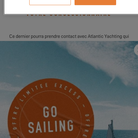
VEUILLEZ-VOUS RAPPROCHER DE
VOTRE CONCESSIONNAIRE
Ce dernier pourra prendre contact avec Atlantic Yachting qui
organise l’événement afin de convenir d’un RDV pour vous
accompagner aux Excess Tours
DEMANDER MON INVITATION
DU 22 JUIN 2026 AU 31 AOÛT 2026