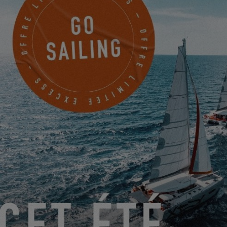
SAIL TAHITI
Centre Vaima lot 47
Papeete, Polynésie française
PRENDRE RENDEZ-VOUS
SAIL TAHITI
Centre Vaima 2 Bd de la Reine Pomare IV
PAPEETE, Polynésie française
PRENDRE RENDEZ-VOUS