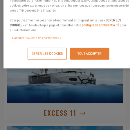
nécessaires au fonctionnement du site sont déposés). Si vous bloquez certains types de
cookies, votre expérience de navigation et les services que nous sommes en mesure de
vous offrir peuvent être impactés.
DÉCOUVREZ-LES
Vous pouvez modifier vos choix à tout moment en cliquant sur le lien «
GERER LES
COOKIES
» en bas de chaque page et consulter notre
politique de confidentialité
pour
plus d’informations
Consulter la « liste des partenaires »
GERER LES COOKIES
TOUT ACCEPTER
EXCESS 11