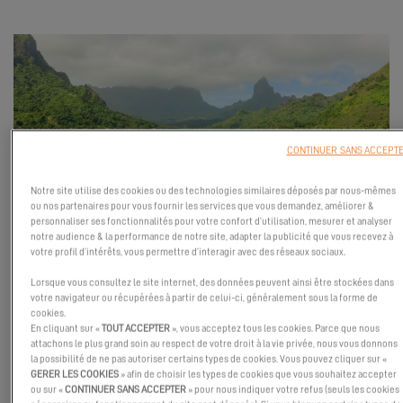
CONTINUER SANS ACCEPT
Notre site utilise des cookies ou des technologies similaires déposés par nous-mêmes
ou nos partenaires pour vous fournir les services que vous demandez, améliorer &
personnaliser ses fonctionnalités pour votre confort d’utilisation, mesurer et analyser
Rejoignez-nous à Tahiti !
notre audience & la performance de notre site, adapter la publicité que vous recevez à
votre profil d’intérêts, vous permettre d’interagir avec des réseaux sociaux.
Excess Catamarans et son concessionnaire Sail Tahiti vous
invitent à participer à l’Excess Tahiti Owner Rendez-vous le 15
Lorsque vous consultez le site internet, des données peuvent ainsi être stockées dans
votre navigateur ou récupérées à partir de celui-ci, généralement sous la forme de
novembre 2025.
cookies.
En cliquant sur «
TOUT ACCEPTER
», vous acceptez tous les cookies. Parce que nous
Une journée placée sous le signe de la convivialité et du partage :
attachons le plus grand soin au respect de votre droit à la vie privée, nous vous donnons
navigation, initiation à la pirogue polynésienne, régate amicale
la possibilité de ne pas autoriser certains types de cookies. Vous pouvez cliquer sur «
GERER LES COOKIES
» afin de choisir les types de cookies que vous souhaitez accepter
et cocktail au coucher du soleil dans le lagon de Papeete.
ou sur «
CONTINUER SANS ACCEPTER
» pour nous indiquer votre refus (seuls les cookies