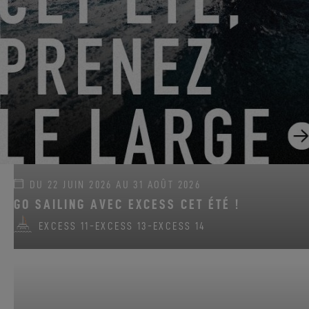
DU 22 JUIN 2026 AU 31 AOÛT 2026
GO SAILING AVEC EXCESS CET ÉTÉ !
EXCESS 11
-
EXCESS 13
-
EXCESS 14