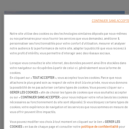
CONTINUER SANS ACCEPT
Notre site utilise des cookies ou des technologies similaires déposés par nous-mêmes
ou nos partenaires pour vous fournir les services que vous demandez, améliorer &
personnaliser ses fonctionnalités pour votre confort d’utilisation, mesurer et analyser
notre audience & la performance de notre site, adapter la publicité que vous recevez à
votre profil d’intérêts, vous permettre d’interagir avec des réseaux sociaux.
Lorsque vous consultez le site internet, des données peuvent ainsi être stockées dans
votre navigateur ou récupérées à partir de celui-ci, généralement sous la forme de
Rejoignez-nous à Carthagène pour l'arrivée du premier Excess 11
cookies.
En cliquant sur «
TOUT ACCEPTER
», vous acceptez tous les cookies. Parce que nous
en Colombie !
attachons le plus grand soin au respect de votre droit à la vie privée, nous vous donnons
la possibilité de ne pas autoriser certains types de cookies. Vous pouvez cliquer sur «
Toute l'équipe de Globe Sailing Team vous attend au Pesca Yacht
GERER LES COOKIES
» afin de choisir les types de cookies que vous souhaitez accepter
Club pour visiter et essayer le bateau.
ou sur «
CONTINUER SANS ACCEPTER
» pour nous indiquer votre refus (seuls les cookies
nécessaires au fonctionnement du site sont déposés). Si vous bloquez certains types de
Ne manquez pas cette expérience, contactez Globe Sailing
cookies, votre expérience de navigation et les services que nous sommes en mesure de
vous offrir peuvent être impactés.
Team pour prendre rendez-vous.
Vous pouvez modifier vos choix à tout moment en cliquant sur le lien «
GERER LES
COOKIES
» en bas de chaque page et consulter notre
politique de confidentialité
pour