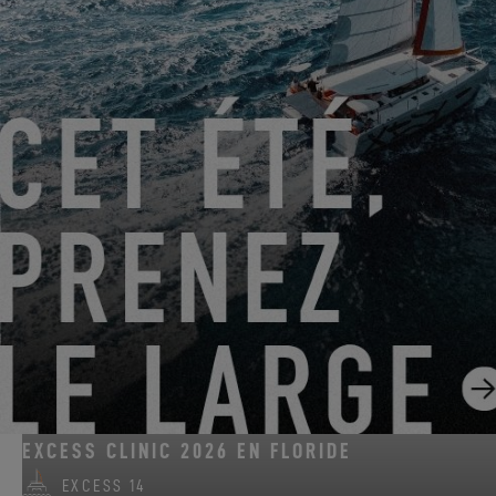
DU 22 JUIN 2026 AU 31 AOÛT 2026
GO SAILING AVEC EXCESS CET ÉTÉ !
EXCESS 11
-
EXCESS 13
-
EXCESS 14
DU 14 AOÛT 2026 AU 16 AOÛT 2026
EXCESS CLINIC 2026 EN FLORIDE
EXCESS 14