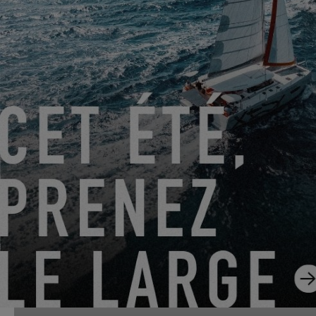
DU 22 JUIN 2026 AU 31 AOÛT 2026
GO SAILING AVEC EXCESS CET ÉTÉ !
EXCESS 11
-
EXCESS 13
-
EXCESS 14