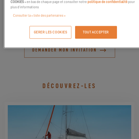
venir les visiter sous le soleil automnale. Prenez rendez-vous si
COOKIES
» en bas de chaque page et consulter notre
politique de confidentialité
pour
plus d’informations
vous êtes intéressés, nous serons ravis d'échanger avec vous. La
tribu Excess vous attend nombreux afin de partager un moment
Consulter la « liste des partenaires »
avec vous.
GERER LES COOKIES
TOUT ACCEPTER
DEMANDER MON INVITATION
DÉCOUVREZ-LES