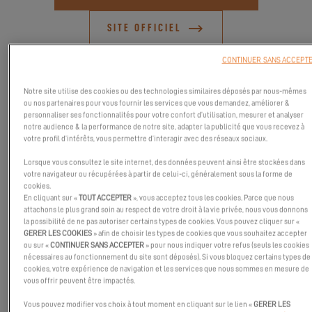
SITE OFFICIEL
CONTINUER SANS ACCEPT
Notre site utilise des cookies ou des technologies similaires déposés par nous-mêmes
ou nos partenaires pour vous fournir les services que vous demandez, améliorer &
personnaliser ses fonctionnalités pour votre confort d’utilisation, mesurer et analyser
notre audience & la performance de notre site, adapter la publicité que vous recevez à
votre profil d’intérêts, vous permettre d’interagir avec des réseaux sociaux.
Lorsque vous consultez le site internet, des données peuvent ainsi être stockées dans
votre navigateur ou récupérées à partir de celui-ci, généralement sous la forme de
cookies.
En cliquant sur «
TOUT ACCEPTER
», vous acceptez tous les cookies. Parce que nous
attachons le plus grand soin au respect de votre droit à la vie privée, nous vous donnons
la possibilité de ne pas autoriser certains types de cookies. Vous pouvez cliquer sur «
GERER LES COOKIES
» afin de choisir les types de cookies que vous souhaitez accepter
Venez découvrir le Bosphorus Boat Show Sea en Turquie du 21 au
ou sur «
CONTINUER SANS ACCEPTER
» pour nous indiquer votre refus (seuls les cookies
nécessaires au fonctionnement du site sont déposés). Si vous bloquez certains types de
29 octobre 2023. Au coeur de la Pendik Marina d'Istanbul, ce
cookies, votre expérience de navigation et les services que nous sommes en mesure de
salon se déroule sur l'eau ! L'Exces 11 et l'Excess 15 seront
vous offrir peuvent être impactés.
présents. L'occasion parfaite pour vous de les (re)découvrir et
Vous pouvez modifier vos choix à tout moment en cliquant sur le lien «
GERER LES