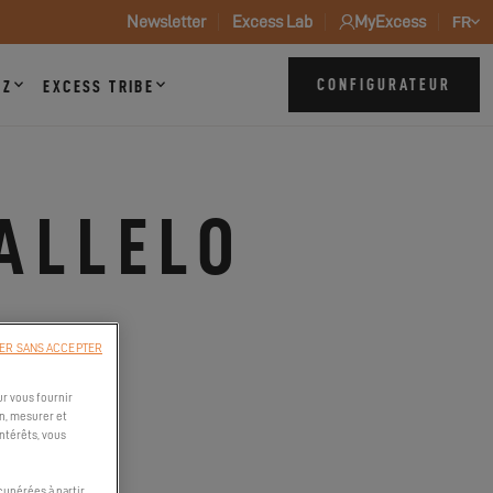
Newsletter
Excess Lab
MyExcess
FR
CONFIGURATEUR
ZZ
EXCESS TRIBE
RALLELO
ER SANS ACCEPTER
r vous fournir
n, mesurer et
intérêts, vous
cupérées à partir