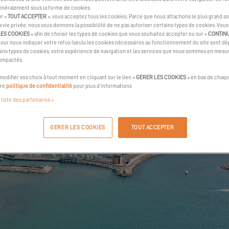
généralement sous la forme de cookies.
ur «
TOUT ACCEPTER
», vous acceptez tous les cookies. Parce que nous attachons le plus grand so
la vie privée, nous vous donnons la possibilité de ne pas autoriser certains types de cookies. Vou
LES COOKIES
» afin de choisir les types de cookies que vous souhaitez accepter ou sur «
CONTIN
pour nous indiquer votre refus (seuls les cookies nécessaires au fonctionnement du site sont dép
ins types de cookies, votre expérience de navigation et les services que nous sommes en mesur
 impactés.
odifier vos choix à tout moment en cliquant sur le lien «
GERER LES COOKIES
» en bas de chaqu
tre
politique de confidentialité
pour plus d’informations
 liste des partenaires »
GERER LES COOKIES
TOUT ACCEPTER