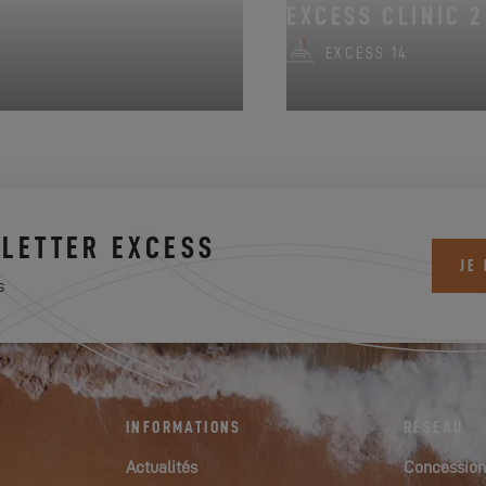
EXCESS CLINIC 2
EXCESS 14
LETTER EXCESS
JE
s
INFORMATIONS
RÉSEAU
Actualités
Concession