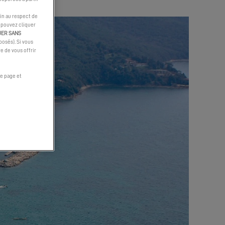
in au respect de
s pouvez cliquer
UER SANS
osés). Si vous
e de vous offrir
e page et