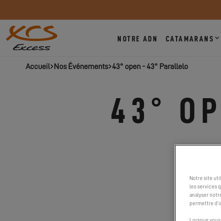
NOTRE ADN
CATAMARANS
Accueil
Nos Événements
43° open - 43° Parallelo
43° OP
Notre site ut
les services 
analyser notr
permettre d’i
Lorsque vous 