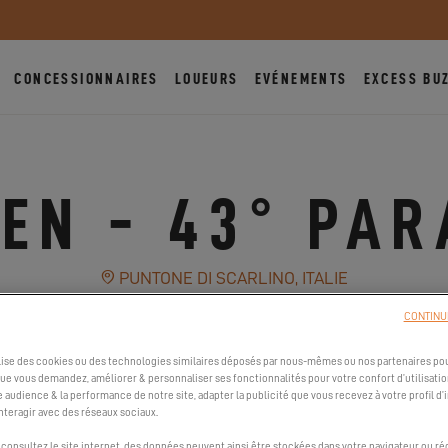
CONCESSIONNAIRES
LOUEURS
EVÉNEMENTS
EXCESS BU
EN - 43° PA
PUNTONE DI SCARLINO, ITALIE
LE 16 MARS 2024
CONTINU
ilise des cookies ou des technologies similaires déposés par nous-mêmes ou nos partenaires pou
que vous demandez, améliorer & personnaliser ses fonctionnalités pour votre confort d’utilisatio
DEMANDER MON INVITATION
SITE OFFICIEL
e audience & la performance de notre site, adapter la publicité que vous recevez à votre profil d’
nteragir avec des réseaux sociaux.
consultez le site internet, des données peuvent ainsi être stockées dans votre navigateur ou ré