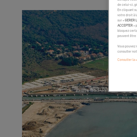
de celui-ci, 
En cliquant s
votre droit à 
sur «
GERER 
ACCEPTER
» 
bloquez certa
peuvent être
Vous pouvez m
consulter no
Consulter la «