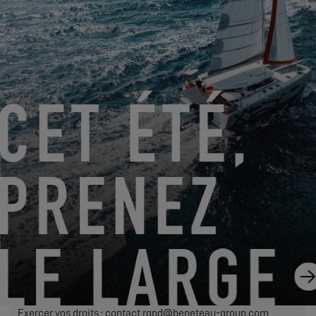
Le traitement de votre demande nécessite le transfert des
données personnelles saisies dans les champs obligatoires
de ce formulaire au concessionnaire que vous avez
sélectionné afin qu’il puisse vous recontacter. En cliquant sur
le bouton « ENVOYER », vous confirmez votre accord au
transfert de ces données.
ENVOYER
EXCESS s’entend de Construction Navale Bordeaux agissant
en qualité de responsable de traitement. Vos données
personnelles sont traitées afin de répondre à votre demande,
gérer nos relations avec vous et, si vous en avez fait le choix,
vous adresser nos communications (dans ce cas, vous
pourrez à tout moment vous désinscrire en utilisant le lien
contenu dans nos envois).
Exercer vos droits : contact.rgpd@beneteau-group.com