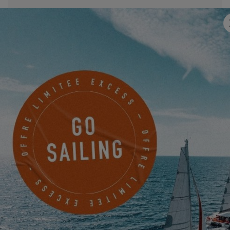
Email
*
Mobile
Quelque chose à nous partager ?
Je souhaite être tenu informé des actualités, évènements et
offres d'EXCESS par voie électronique.
Friendly Captcha