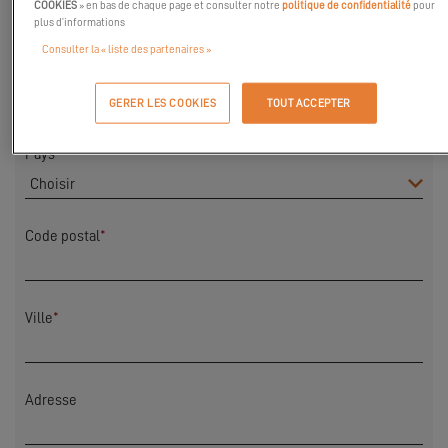
COOKIES
» en bas de chaque page et consulter notre
politique de confidentialité
pour
plus d’informations
Consulter la « liste des partenaires »
Nom
*
GERER LES COOKIES
TOUT ACCEPTER
Pays
*
Code postal
*
Ville
*
Adresse