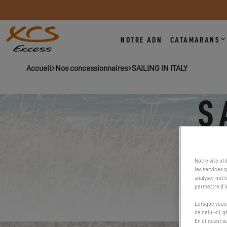
NOTRE ADN
CATAMARANS
Accueil
Nos concessionnaires
SAILING IN ITALY
S
Notre site ut
les services 
analyser notr
permettre d’i
Lorsque vous 
de celui-ci, 
En cliquant s