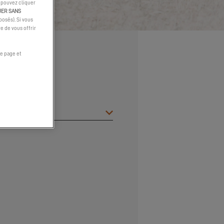
s pouvez cliquer
UER SANS
osés). Si vous
e de vous offrir
e page et