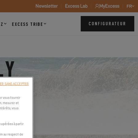
Newsletter
Excess Lab
MyExcess
FR
CONFIGURATEUR
ZZ
EXCESS TRIBE
LY
ER SANS ACCEPTER
r vous fournir
n, mesurer et
intérêts, vous
cupérées à partir
in au respect de