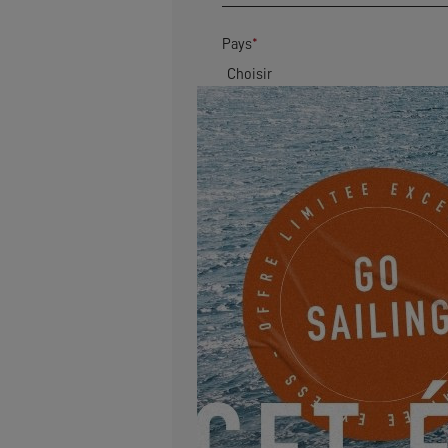
Pays
*
Code postal
*
Adresse
Email
*