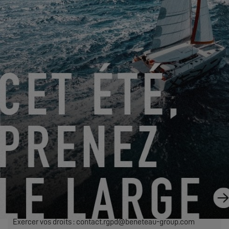
Le traitement de votre demande nécessite le transfert des
données personnelles saisies dans les champs obligatoires
de ce formulaire au concessionnaire que vous avez
sélectionné afin qu’il puisse vous recontacter. En cliquant sur
le bouton « ENVOYER », vous confirmez votre accord au
transfert de ces données.
ENVOYER
EXCESS s’entend de Construction Navale Bordeaux agissant
en qualité de responsable de traitement. Vos données
personnelles sont traitées afin de répondre à votre demande,
gérer nos relations avec vous et, si vous en avez fait le choix,
vous adresser nos communications (dans ce cas, vous
pourrez à tout moment vous désinscrire en utilisant le lien
contenu dans nos envois).
Exercer vos droits : contact.rgpd@beneteau-group.com