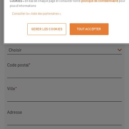
COOKIES
» en bas de chaque page et consulter notre
politique de confidentialité
pour
plus d’informations
Consulter la « liste des partenaires »
Nom
*
GERER LES COOKIES
TOUT ACCEPTER
Pays
*
Code postal
*
Ville
*
Adresse