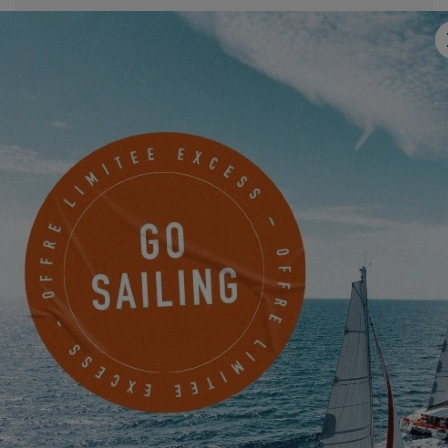
Email
*
Mobile
Quelque chose à nous partager ?
Je souhaite être tenu informé des actualités, évènements et
offres d'EXCESS par voie électronique.
Friendly Captcha