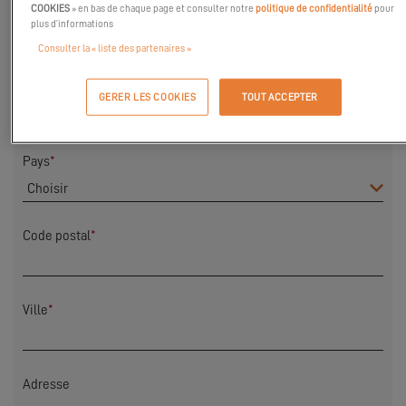
COOKIES
» en bas de chaque page et consulter notre
politique de confidentialité
pour
Prénom
*
plus d’informations
Consulter la « liste des partenaires »
Nom
*
GERER LES COOKIES
TOUT ACCEPTER
Pays
*
Code postal
*
Ville
*
Adresse