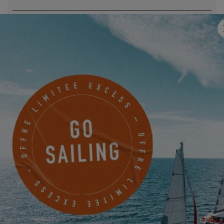
Email
*
Mobile
Quelque chose à nous partager ?
Je souhaite être tenu informé des actualités, évènements et
offres d'EXCESS par voie électronique.
Friendly Captcha