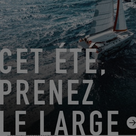
Le traitement de votre demande nécessite le transfert des
données personnelles saisies dans les champs obligatoires
de ce formulaire au concessionnaire que vous avez
sélectionné afin qu’il puisse vous recontacter. En cliquant sur
le bouton « ENVOYER », vous confirmez votre accord au
transfert de ces données.
ENVOYER
EXCESS s’entend de Construction Navale Bordeaux agissant
en qualité de responsable de traitement. Vos données
personnelles sont traitées afin de répondre à votre demande,
gérer nos relations avec vous et, si vous en avez fait le choix,
vous adresser nos communications (dans ce cas, vous
pourrez à tout moment vous désinscrire en utilisant le lien
contenu dans nos envois).