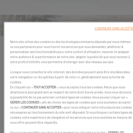
CONTACTER BOAT SALES
CONTINUER SANS ACCEPT
TASMANIA HOBART OFFICE
Les champs marqués d'un astérisque (*) sont obligatoires
Notre site utilise des cookies ou des technologies similaires déposés par nous-mêmes
ou nos partenaires pour vous fournir les services que vous demandez, améliorer &
personnaliser ses fonctionnalités pour votre confort d’utilisation, mesurer et analyser
VOTRE PROJET DE NAVIGATION
notre audience & la performance de notre site, adapter la publicité que vous recevez à
votre profil d’intérêts, vous permettre d’interagir avec des réseaux sociaux.
Zone de navigation
Lorsque vous consultez le site internet, des données peuvent ainsi être stockées dans
votre navigateur ou récupérées à partir de celui-ci, généralement sous la forme de
cookies.
En cliquant sur «
TOUT ACCEPTER
», vous acceptez tous les cookies. Parce que nous
Choisir votre catamaran préféré
*
attachons le plus grand soin au respect de votre droit à la vie privée, nous vous donnons
la possibilité de ne pas autoriser certains types de cookies. Vous pouvez cliquer sur «
GERER LES COOKIES
» afin de choisir les types de cookies que vous souhaitez accepter
ou sur «
CONTINUER SANS ACCEPTER
» pour nous indiquer votre refus (seuls les cookies
nécessaires au fonctionnement du site sont déposés). Si vous bloquez certains types de
ON VOUS CONTACTE ?
cookies, votre expérience de navigation et les services que nous sommes en mesure de
vous offrir peuvent être impactés.
Civilité
Vous pouvez modifier vos choix à tout moment en cliquant sur le lien «
GERER LES