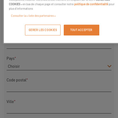
COOKIES
» en bas de chaque page et consulter notre
politique de confidentialité
pour
plus d’informations
Prénom
*
Consulter la « liste des partenaires »
GERER LES COOKIES
TOUT ACCEPTER
Nom
*
Pays
*
Code postal
*
Ville
*