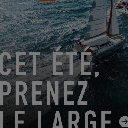
Friendly Captcha
Le traitement de votre demande nécessite le transfert des
données personnelles saisies dans les champs obligatoires
de ce formulaire au concessionnaire que vous avez
sélectionné afin qu’il puisse vous recontacter. En cliquant sur
le bouton « ENVOYER », vous confirmez votre accord au
transfert de ces données.
ENVOYER
EXCESS s’entend de Construction Navale Bordeaux agissant
en qualité de responsable de traitement. Vos données
personnelles sont traitées afin de répondre à votre demande,
gérer nos relations avec vous et, si vous en avez fait le choix,
vous adresser nos communications (dans ce cas, vous