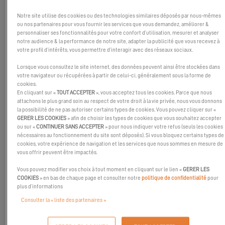
Notre site utilise des cookies ou des technologies similaires déposés par nous-mêmes
ou nos partenaires pour vous fournir les services que vous demandez, améliorer &
personnaliser ses fonctionnalités pour votre confort d’utilisation, mesurer et analyser
notre audience & la performance de notre site, adapter la publicité que vous recevez à
votre profil d’intérêts, vous permettre d’interagir avec des réseaux sociaux.
Lorsque vous consultez le site internet, des données peuvent ainsi être stockées dans
votre navigateur ou récupérées à partir de celui-ci, généralement sous la forme de
cookies.
En cliquant sur «
TOUT ACCEPTER
», vous acceptez tous les cookies. Parce que nous
attachons le plus grand soin au respect de votre droit à la vie privée, nous vous donnons
la possibilité de ne pas autoriser certains types de cookies. Vous pouvez cliquer sur «
GERER LES COOKIES
» afin de choisir les types de cookies que vous souhaitez accepter
ou sur «
CONTINUER SANS ACCEPTER
» pour nous indiquer votre refus (seuls les cookies
nécessaires au fonctionnement du site sont déposés). Si vous bloquez certains types de
cookies, votre expérience de navigation et les services que nous sommes en mesure de
vous offrir peuvent être impactés.
L'équipe Excess a le plaisir de vous annoncer sa participation au
Yachting Festival de Cannes
qui se déroulera du 6 au 11
Vous pouvez modifier vos choix à tout moment en cliquant sur le lien «
GERER LES
COOKIES
» en bas de chaque page et consulter notre
politique de confidentialité
pour
septembre 2022.
plus d’informations
Deux catamarans Excess seront exposés cette année, l’occasion
Consulter la « liste des partenaires »
pour vous de visiter ces voiliers et de poser toutes vos questions
à notre équipe de passionnés.