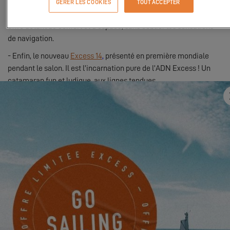
GERER LES COOKIES
TOUT ACCEPTER
-
L’Excess 11
, l’un des plus petits catamarans de croisière qui
offre autant de confort et d’espace, sans oublier les sensations
de navigation.
- Enfin, le nouveau
Excess 14
,
présenté en première mondiale
pendant le salon. Il est l’incarnation pure de l’ADN Excess ! Un
catamaran fun et ludique, aux lignes tendues.
Réservez dès à présent votre visite
en cliquant ici
. Venez
rencontrer et échanger avec l’équipe Excess : nous vous
attendons nombreux !
A très vite à Cannes !