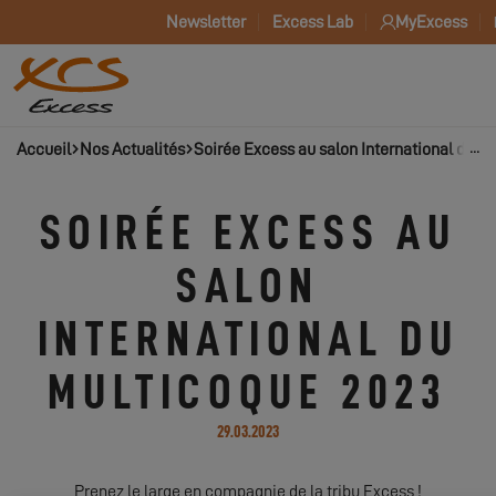
Newsletter
Excess Lab
MyExcess
Accueil
Nos Actualités
Soirée Excess au salon International du M
SOIRÉE EXCESS AU
SALON
INTERNATIONAL DU
MULTICOQUE 2023
29.03.2023
Prenez le large en compagnie de la tribu Excess !