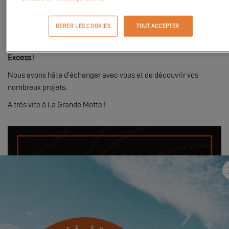
14
en prenant rendez-vous
juste ici
.
Vous souhaitez faire le plein de sensations ? Vous êtes au bon
GERER LES COOKIES
TOUT ACCEPTER
endroit ! Rejoignez-nous sur le stand Excess le
vendredi 14 avril
à
partir de
18h
pour une
soirée en compagnie de toute la tribu
Excess
!
Nous avons hâte d’échanger avec vous et de découvrir vos
nombreux projets.
A très vite à La Grande Motte !