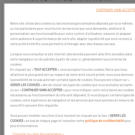
CONTINUER SANS ACCEPT
Notre site utilise des cookies ou des technologies similaires déposés par nous-mêmes
ou nos partenaires pour vous fournir les services que vous demandez, améliorer &
personnaliser ses fonctionnalités pour votre confort d’utilisation, mesurer et analyser
notre audience & la performance de notre site, adapter la publicité que vous recevez à
votre profil d’intérêts, vous permettre d’interagir avec des réseaux sociaux.
Lorsque vous consultez le site internet, des données peuvent ainsi être stockées dans
votre navigateur ou récupérées à partir de celui-ci, généralement sous la forme de
cookies.
En cliquant sur «
TOUT ACCEPTER
», vous acceptez tous les cookies. Parce que nous
attachons le plus grand soin au respect de votre droit à la vie privée, nous vous donnons
la possibilité de ne pas autoriser certains types de cookies. Vous pouvez cliquer sur «
GERER LES COOKIES
» afin de choisir les types de cookies que vous souhaitez accepter
ou sur «
CONTINUER SANS ACCEPTER
» pour nous indiquer votre refus (seuls les cookies
nécessaires au fonctionnement du site sont déposés). Si vous bloquez certains types de
cookies, votre expérience de navigation et les services que nous sommes en mesure de
vous offrir peuvent être impactés.
Comme vous le savez déjà, Excess sera présent au
Salon
Vous pouvez modifier vos choix à tout moment en cliquant sur le lien «
GERER LES
COOKIES
» en bas de chaque page et consulter notre
politique de confidentialité
pour
International du Multicoque
du
12 au 16 avril 2023
. Vous pourrez
plus d’informations
découvrir et monter à bord de notre
Excess 11
ou de notre
Excess
Consulter la « liste des partenaires »