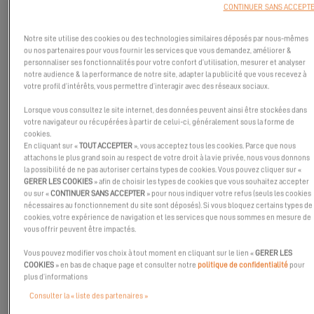
CONTINUER SANS ACCEPT
Notre site utilise des cookies ou des technologies similaires déposés par nous-mêmes
ou nos partenaires pour vous fournir les services que vous demandez, améliorer &
personnaliser ses fonctionnalités pour votre confort d’utilisation, mesurer et analyser
notre audience & la performance de notre site, adapter la publicité que vous recevez à
votre profil d’intérêts, vous permettre d’interagir avec des réseaux sociaux.
Lorsque vous consultez le site internet, des données peuvent ainsi être stockées dans
votre navigateur ou récupérées à partir de celui-ci, généralement sous la forme de
cookies.
En cliquant sur «
TOUT ACCEPTER
», vous acceptez tous les cookies. Parce que nous
attachons le plus grand soin au respect de votre droit à la vie privée, nous vous donnons
la possibilité de ne pas autoriser certains types de cookies. Vous pouvez cliquer sur «
GERER LES COOKIES
» afin de choisir les types de cookies que vous souhaitez accepter
ou sur «
CONTINUER SANS ACCEPTER
» pour nous indiquer votre refus (seuls les cookies
nécessaires au fonctionnement du site sont déposés). Si vous bloquez certains types de
cookies, votre expérience de navigation et les services que nous sommes en mesure de
vous offrir peuvent être impactés.
Vous pouvez modifier vos choix à tout moment en cliquant sur le lien «
GERER LES
COOKIES
» en bas de chaque page et consulter notre
politique de confidentialité
pour
Dans cette seconde vidéo de la série, retrouvez David – notre
plus d’informations
concessionnaire à Tahiti et skipper confirmé – à bord de l’
Excess
Consulter la « liste des partenaires »
14
de
Jean-Pierre et Béatrice
!