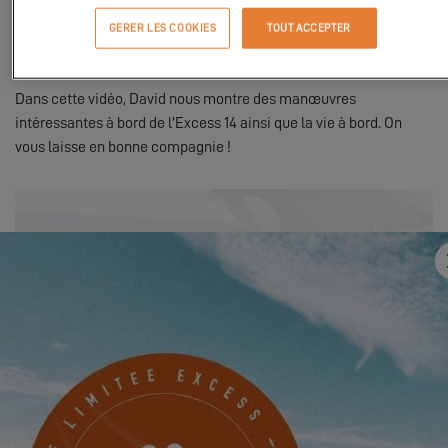
David et son équipage accompagnent ce couple de passionnés à
GERER LES COOKIES
TOUT ACCEPTER
travers un tour du monde en voile et ils nous font le plaisir de
documenter leur aventure.
Dans cette vidéo, David nous montre des manœuvres
intéressantes à bord de l’Excess 14 ainsi que la vie à bord. On
vous laisse en bonne compagnie !
Pour visualiser cette video, vous devez au
préalable autoriser l'utilisation de cookies
de fonctionnalité sur notre site.
PARAMÈTRES