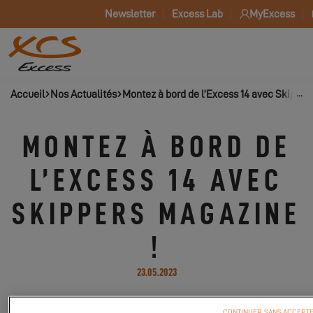
Newsletter
Excess Lab
MyExcess
Accueil
Nos Actualités
Montez à bord de l’Excess 14 avec Skipper
MONTEZ À BORD DE
L’EXCESS 14 AVEC
SKIPPERS MAGAZINE
!
23.05.2023
Retrouvez un boat tour complet de l’Excess 14
CONTINUER SANS ACCEPT