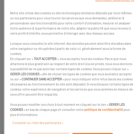
Notre site utilise des cookies ou des technologies similaires déposés par nous-mêmes
ou nos partenaires pour vous fournir les services que vous demandez, améliorer &
personnaliser ses fonctionnalités pour votre confort d’utilisation, mesurer et analyser
notre audience & la performance de notre site, adapter la publicité que vous recevez à
votre profil d’intérêts, vous permettre d’interagir avec des réseaux sociaux.
Lorsque vous consultez le site internet, des données peuvent ainsi être stockées dans
votre navigateur ou récupérées à partir de celui-ci, généralement sous la forme de
cookies.
En cliquant sur «
TOUT ACCEPTER
», vous acceptez tous les cookies. Parce que nous
attachons le plus grand soin au respect de votre droit à la vie privée, nous vous donnons
la possibilité de ne pas autoriser certains types de cookies. Vous pouvez cliquer sur «
GERER LES COOKIES
» afin de choisir les types de cookies que vous souhaitez accepter
ou sur «
CONTINUER SANS ACCEPTER
» pour nous indiquer votre refus (seuls les cookies
nécessaires au fonctionnement du site sont déposés). Si vous bloquez certains types de
cookies, votre expérience de navigation et les services que nous sommes en mesure de
vous offrir peuvent être impactés.
Vous pouvez modifier vos choix à tout moment en cliquant sur le lien «
GERER LES
COOKIES
» en bas de chaque page et consulter notre
politique de confidentialité
pour
plus d’informations
Aujourd’hui nous retrouvons Quentin, journaliste chez Skippers,
Consulter la « liste des partenaires »
au salon du multicoque à la Grande Motte pour un boat tour de