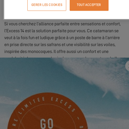
notre catamaran
Excess 14
. Skippers est l’un des magazines
GERER LES COOKIES
TOUT ACCEPTER
nautiques suisses les plus lu, merci à eux pour ce boat tour très
complet !
Si vous cherchez l’alliance parfaite entre sensations et confort,
l’Excess 14 est la solution parfaite pour vous. Ce catamaran se
veut à la fois fun et ludique grâce à un poste de barre à l’arrière
en prise directe sur les safrans et une visibilité sur les voiles,
inspirée des monocoques. Il offre aussi un confort et une
modularité des espaces de vie de par ses volumes et une belle
hauteur sous barrots, le tout dans un design intérieur très
lumineux.
Ce catamaran vous intéresse ? N’attendez plus et cliquez sur le
lien ci-dessous pour découvrir sa revue en détails :
À la
découverte de l'Excess 14 : le catamaran qui allie performance et
confort ! - YouTube