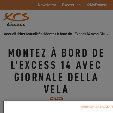
Newsletter
Excess Lab
MyExcess
Accueil
Nos Actualités
Montez à bord de l’Excess 14 avec Giornale
MONTEZ À BORD DE
L’EXCESS 14 AVEC
GIORNALE DELLA
VELA
22.12.2022
CONTINUER SANS ACCEPT
Fabio Portesan, journaliste chez Giornale Della Vela nous