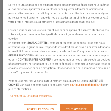
embarque à bord de l’Excess 14 !
Notre site utilise des cookies ou des technologies similaires déposés par nous-mêmes
ou nos partenaires pour vous fournir les services que vous demandez, améliorer &
personnaliser ses fonctionnalités pour votre confort d’utilisation, mesurer et analyser
notre audience & la performance de notre site, adapter la publicité que vous recevez à
votre profil d’intérêts, vous permettre d’interagir avec des réseaux sociaux.
Lorsque vous consultez le site internet, des données peuvent ainsi être stockées dans
votre navigateur ou récupérées à partir de celui-ci, généralement sous la forme de
cookies.
En cliquant sur «
TOUT ACCEPTER
», vous acceptez tous les cookies. Parce que nous
attachons le plus grand soin au respect de votre droit à la vie privée, nous vous donnons
la possibilité de ne pas autoriser certains types de cookies. Vous pouvez cliquer sur «
GERER LES COOKIES
» afin de choisir les types de cookies que vous souhaitez accepter
ou sur «
CONTINUER SANS ACCEPTER
» pour nous indiquer votre refus (seuls les cookies
nécessaires au fonctionnement du site sont déposés). Si vous bloquez certains types de
cookies, votre expérience de navigation et les services que nous sommes en mesure de
vous offrir peuvent être impactés.
Vous pouvez modifier vos choix à tout moment en cliquant sur le lien «
GERER LES
COOKIES
» en bas de chaque page et consulter notre
politique de confidentialité
pour
plus d’informations
Consulter la « liste des partenaires »
A l’occasion du salon international de Gênes, certains
journalistes, comme Fabio Portesan, ont eu la chance d’essayer
GERER LES COOKIES
TOUT ACCEPTER