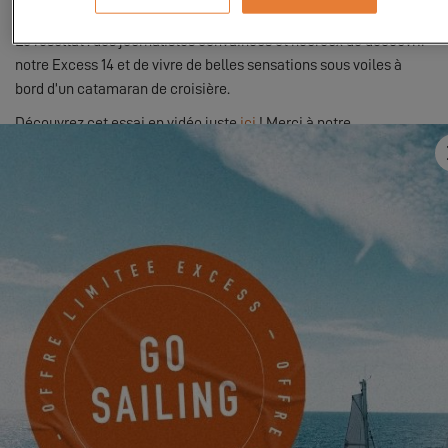
notre
nouveau-né Excess
aux abords de Lavagna.
Le résultat : des journalistes convaincus et heureux de découvrir
notre Excess 14 et de vivre de belles sensations sous voiles à
bord d’un catamaran de croisière.
Découvrez cet essai en vidéo juste
ici
! Merci à notre
concessionnaire Dario Zana de Punto 43 et à Fabio pour ces
belles images. On s’y croirait !
Bon visionnage !