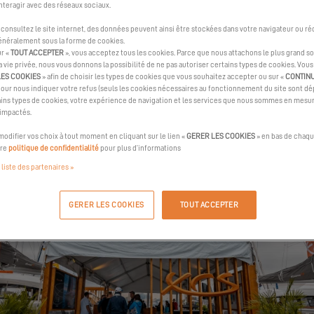
nteragir avec des réseaux sociaux.
e Excess aux « Best in show Awards » dans la catégorie « Stand de m
consultez le site internet, des données peuvent ainsi être stockées dans votre navigateur ou ré
généralement sous la forme de cookies.
ur «
TOUT ACCEPTER
», vous acceptez tous les cookies. Parce que nous attachons le plus grand so
la vie privée, nous vous donnons la possibilité de ne pas autoriser certains types de cookies. Vou
LES COOKIES
» afin de choisir les types de cookies que vous souhaitez accepter ou sur «
CONTIN
pour nous indiquer votre refus (seuls les cookies nécessaires au fonctionnement du site sont dép
ins types de cookies, votre expérience de navigation et les services que nous sommes en mesur
 impactés.
odifier vos choix à tout moment en cliquant sur le lien «
GERER LES COOKIES
» en bas de chaqu
tre
politique de confidentialité
pour plus d’informations
 liste des partenaires »
GERER LES COOKIES
TOUT ACCEPTER