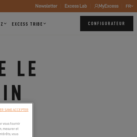
Newsletter
Excess Lab
MyExcess
FR
CONFIGURATEUR
ZZ
EXCESS TRIBE
E LE
 IN
ER SANS ACCEPTER
r vous fournir
n, mesurer et
intérêts, vous