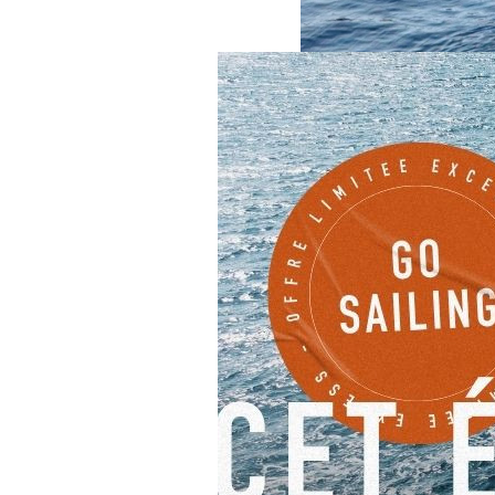
Vous rêvez de naviguer à bo
avec
Dream Yacht Worldwi
couper le souffle comme la C