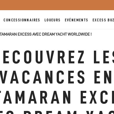
CONCESSIONNAIRES
LOUEURS
EVÉNEMENTS
EXCESS BU
TAMARAN EXCESS AVEC DREAM YACHT WORLDWIDE !
DECOUVREZ LE
VACANCES E
TAMARAN EXC