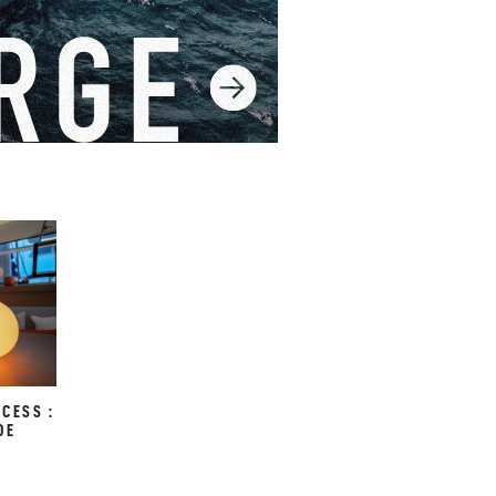
taires. Et avec la
os compétences en
es en catamaran Excess !
XCESS :
DE