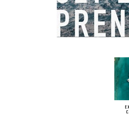
Cette opportunité est idéale
collaboration de
Nautilus S
navigation.
Prêt à embarquer pour l’av
E
C