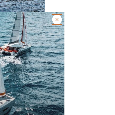
Fermer
râce à notre partenariat
cess 14
dans des lieux à