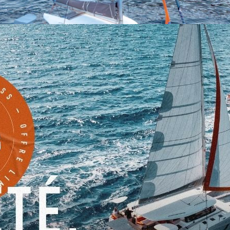
rd d’un catamaran Excess et d'explorer des destinations exotiques ? G
de
, vivez une expérience unique en testant les modèles
Excess 11
et
Ex
ôte d’Azur, la Croatie, la Grèce et bien d’autres !