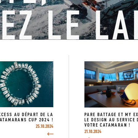
 pour les passionnés de voile et ceux qui envisagent de devenir proprié
ailing
, profitez aussi d'une formation complète pour perfectionner v
enture ?
Lisez l'article complet
et laissez-vous inspirer par les vacanc
XCESS AU DÉPART DE LA
PARE BATTAGE ET MY E
ATAMARANS CUP 2024 !
LE DESIGN AU SERVICE 
VOTRE CATAMARAN !
25.10.2024
21.10.2024