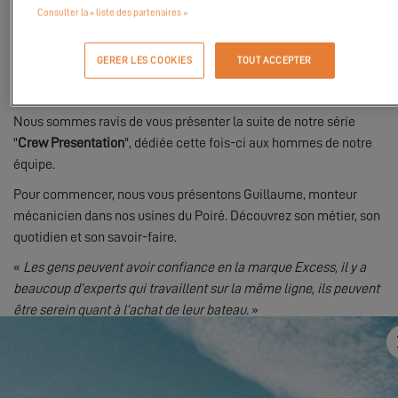
Chez Excess, nous croyons fermement au pouvoir du collectif.
Consulter la « liste des partenaires »
C'est grâce à l'engagement et à l'expertise des femmes et des
hommes qui œuvrent sur nos chantiers que nous pouvons créer
GERER LES COOKIES
TOUT ACCEPTER
des catamarans prêts à vous accompagner dans toutes vos
aventures en mer.
Nous sommes ravis de vous présenter la suite de notre série
"
Crew Presentation
", dédiée cette fois-ci aux hommes de notre
équipe.
Pour commencer, nous vous présentons Guillaume, monteur
mécanicien dans nos usines du Poiré. Découvrez son métier, son
quotidien et son savoir-faire.
«
Les gens peuvent avoir confiance en la marque Excess, il y a
beaucoup d’experts qui travaillent sur la même ligne, ils peuvent
être serein quant à l’achat de leur bateau.
»
Regardez cette nouvelle vidéo dès maintenant et restez
connectés pour la suite de la série sur notre
page YouTube
!