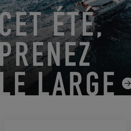
OWNER’S STORIES – JAMES LEE - ARC 2023
06.09.2024
EXCESS OWNERS STORIES – HÉLÈNE, LAURENT ET
LEURS ENFANTS
26.08.2024