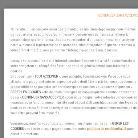
Rencontre avec Guillaume, un des mécaniciens des catamarans
CONTINUER SANS ACCEPT
Excess.
Notre site utilise des cookies ou des technologies similaires déposés par nous-mêmes
ou nos partenaires pour vous fournir les services que vous demandez, améliorer &
personnaliser ses fonctionnalités pour votre confort d’utilisation, mesurer et analyser
notre audience & la performance de notre site, adapter la publicité que vous recevez à
votre profil d’intérêts, vous permettre d’interagir avec des réseaux sociaux.
Lorsque vous consultez le site internet, des données peuvent ainsi être stockées dans
votre navigateur ou récupérées à partir de celui-ci, généralement sous la forme de
cookies.
En cliquant sur «
TOUT ACCEPTER
», vous acceptez tous les cookies. Parce que nous
attachons le plus grand soin au respect de votre droit à la vie privée, nous vous donnons
la possibilité de ne pas autoriser certains types de cookies. Vous pouvez cliquer sur «
GERER LES COOKIES
» afin de choisir les types de cookies que vous souhaitez accepter
ou sur «
CONTINUER SANS ACCEPTER
» pour nous indiquer votre refus (seuls les cookies
nécessaires au fonctionnement du site sont déposés). Si vous bloquez certains types de
cookies, votre expérience de navigation et les services que nous sommes en mesure de
vous offrir peuvent être impactés.
Vous pouvez modifier vos choix à tout moment en cliquant sur le lien «
GERER LES
COOKIES
» en bas de chaque page et consulter notre
politique de confidentialité
pour
plus d’informations