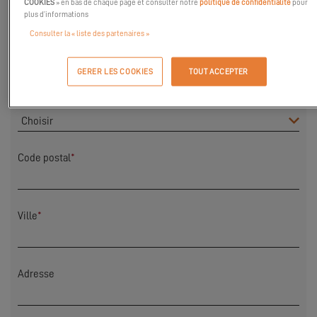
COOKIES
» en bas de chaque page et consulter notre
politique de confidentialité
pour
plus d’informations
Consulter la « liste des partenaires »
Nom
*
GERER LES COOKIES
TOUT ACCEPTER
Pays
*
Code postal
*
Ville
*
Adresse