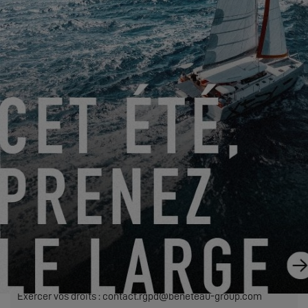
Le traitement de votre demande nécessite le transfert des
données personnelles saisies dans les champs obligatoires
de ce formulaire au concessionnaire que vous avez
sélectionné afin qu’il puisse vous recontacter. En cliquant sur
le bouton « ENVOYER », vous confirmez votre accord au
transfert de ces données.
ENVOYER
EXCESS s’entend de Construction Navale Bordeaux agissant
en qualité de responsable de traitement. Vos données
personnelles sont traitées afin de répondre à votre demande,
gérer nos relations avec vous et, si vous en avez fait le choix,
vous adresser nos communications (dans ce cas, vous
pourrez à tout moment vous désinscrire en utilisant le lien
contenu dans nos envois).
Exercer vos droits : contact.rgpd@beneteau-group.com