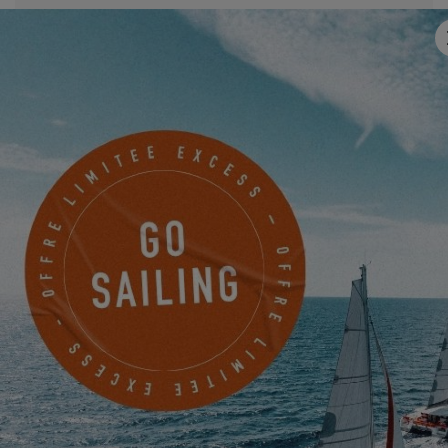
Email
*
Mobile
Quelque chose à nous partager ?
Je souhaite être tenu informé des actualités, évènements et
offres d'EXCESS par voie électronique.
Friendly Captcha