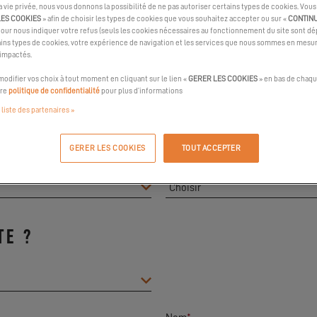
la vie privée, nous vous donnons la possibilité de ne pas autoriser certains types de cookies. Vou
LES COOKIES
» afin de choisir les types de cookies que vous souhaitez accepter ou sur «
CONTIN
pour nous indiquer votre refus (seuls les cookies nécessaires au fonctionnement du site sont dép
ins types de cookies, votre expérience de navigation et les services que nous sommes en mesur
 impactés.
RSE GRAND LARGE
odifier vos choix à tout moment en cliquant sur le lien «
GERER LES COOKIES
» en bas de chaqu
 (*) sont obligatoires
tre
politique de confidentialité
pour plus d’informations
 liste des partenaires »
 NAVIGATION
GERER LES COOKIES
TOUT ACCEPTER
Choisir votre catamaran préféré
*
TE ?