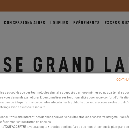
CONCESSIONNAIRES
LOUEURS
EVÉNEMENTS
EXCESS BU
SE GRAND L
CONTINU
Bacca foci Ste Lucie de bacca, 20137 Porto Vecchio, Franc
Voir le(s) numéro(s) de téléphone
ilise des cookies ou des technologies similaires déposés par nous-mêmes ou nos partenaires pou
que vous demandez, améliorer & personnaliser ses fonctionnalités pour votre confort d’utilisatio
https://www.corsegrandlarge.com
e audience & la performance de notre site, adapter la publicité que vous recevez à votre profil d’
nteragir avec des réseaux sociaux.
Bateaux disponibles à la location : Excess 11 | Excess 14
consultez le site internet, des données peuvent ainsi être stockées dans votre navigateur ou ré
généralement sous la forme de cookies.
ur «
TOUT ACCEPTER
», vous acceptez tous les cookies. Parce que nous attachons le plus grand so