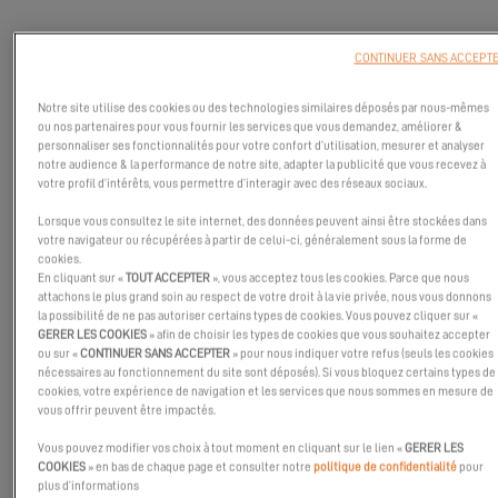
Des coques légères et efficaces qui séduiront les propriétaires à
CONTINUER SANS ACCEPT
la recherche d'une sensation de monocoque mais avec plus
d'espace.
Notre site utilise des cookies ou des technologies similaires déposés par nous-mêmes
ou nos partenaires pour vous fournir les services que vous demandez, améliorer &
personnaliser ses fonctionnalités pour votre confort d’utilisation, mesurer et analyser
notre audience & la performance de notre site, adapter la publicité que vous recevez à
votre profil d’intérêts, vous permettre d’interagir avec des réseaux sociaux.
Lorsque vous consultez le site internet, des données peuvent ainsi être stockées dans
votre navigateur ou récupérées à partir de celui-ci, généralement sous la forme de
cookies.
En cliquant sur «
TOUT ACCEPTER
», vous acceptez tous les cookies. Parce que nous
attachons le plus grand soin au respect de votre droit à la vie privée, nous vous donnons
la possibilité de ne pas autoriser certains types de cookies. Vous pouvez cliquer sur «
GERER LES COOKIES
» afin de choisir les types de cookies que vous souhaitez accepter
ou sur «
CONTINUER SANS ACCEPTER
» pour nous indiquer votre refus (seuls les cookies
nécessaires au fonctionnement du site sont déposés). Si vous bloquez certains types de
cookies, votre expérience de navigation et les services que nous sommes en mesure de
vous offrir peuvent être impactés.
Vous pouvez modifier vos choix à tout moment en cliquant sur le lien «
GERER LES
COOKIES
» en bas de chaque page et consulter notre
politique de confidentialité
pour
plus d’informations