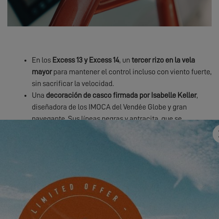
En los
Excess 13 y Excess 14
, un
tercer rizo en la vela
mayor
para mantener el control incluso con viento fuerte,
sin sacrificar la velocidad.
Una
decoración de casco firmada por Isabelle Keller
,
diseñadora de los IMOCA del Vendée Globe y gran
navegante. Sus líneas negras y antracita, que se
desvanecen en la línea de quilla, acentúan el perfil
deportivo del barco. Combinadas con el casco gris
estándar, crean un verdadero efecto de reconocimiento
en el agua.