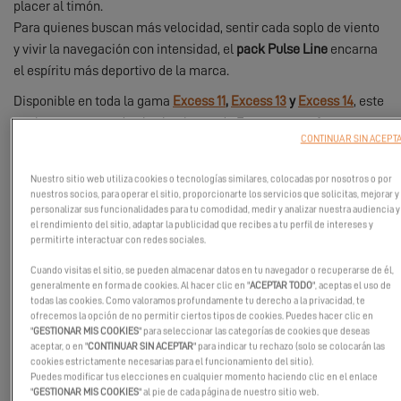
placer al timón.
Para quienes buscan más velocidad, sentir cada soplo de viento
y vivir la navegación con intensidad, el
pack Pulse Line
encarna
el espíritu más deportivo de la marca.
Disponible en toda la gama
Excess 11
,
Excess 13
y
Excess 14
, este
pack concentra todo el saber hacer de Excess para ofrecer una
CONTINUAR SIN ACEPT
experiencia de navegación aún más viva, más precisa y más
conectada con el mar.
Nuestro sitio web utiliza cookies o tecnologías similares, colocadas por nosotros o por
nuestros socios, para operar el sitio, proporcionarte los servicios que solicitas, mejorar y
personalizar sus funcionalidades para tu comodidad, medir y analizar nuestra audiencia y
el rendimiento del sitio, adaptar la publicidad que recibes a tu perfil de intereses y
permitirte interactuar con redes sociales.
Cuando visitas el sitio, se pueden almacenar datos en tu navegador o recuperarse de él,
generalmente en forma de cookies. Al hacer clic en "
ACEPTAR TODO
", aceptas el uso de
todas las cookies. Como valoramos profundamente tu derecho a la privacidad, te
ofrecemos la opción de no permitir ciertos tipos de cookies. Puedes hacer clic en
"
GESTIONAR MIS COOKIES
" para seleccionar las categorías de cookies que deseas
aceptar, o en "
CONTINUAR SIN ACEPTAR
" para indicar tu rechazo (solo se colocarán las
cookies estrictamente necesarias para el funcionamiento del sitio).
Puedes modificar tus elecciones en cualquier momento haciendo clic en el enlace
"
GESTIONAR MIS COOKIES
" al pie de cada página de nuestro sitio web.