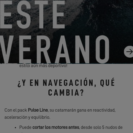
Exclusivamente en el Excess 13 como novedad: el mástil,
la botavara, los candeleros, los pasamanos y varios
elementos de herrajes están lacados en negro, ¡para un
estilo aún más deportivo!
¿Y EN NAVEGACIÓN, QUÉ
CAMBIA?
Con el pack
Pulse Line
, su catamarán gana en reactividad,
aceleración y equilibrio.
Puede
cortar los motores antes
, desde solo 5 nudos de