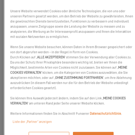
Unsere Website verwendet Cookies oder ähnliche Technologien, die von uns oder
unseren Partnern gesetzt werden, um den Betrieb der Website zu gewährleisten, Ihnen
die gewünschten Dienste bereitzustellen, Funktionen zu verbessern und individuell
anzupassen, unsere Zielgruppe sowie die Leistung der Website zu messen und zu
analysieren, die Werbung an Ihr Interessenprofil anzupassen und Ihnen die Interaktion
mit sozialen Netzwerken zu ermöglichen.
Wenn Sie unsere Website besuchen, können Daten in Ihrem Browser gespeichert oder
von dort abgerufen werden – in der Regel in Form von Cookies.
Durch Klicken auf „
ALLE AKZEPTIEREN
“ stimmen Sie der Verwendung aller Cookies zu.
Da uns der Schutz Ihrer Privatsphäre besonders wichtig ist, bieten wir Ihnen die
Möglichkeit, bestimmte Arten von Cookies nicht zuzulassen. Sie können auf „
MEINE
COOKIES VERWALTEN
“ klicken, um die Kategorien von Cookies auszuwählen, die Sie
akzeptieren möchten, oder auf „
OHNE ZUSTIMMUNG FORTFAHREN
“, um Ihre Ablehnung
auszudrücken (in diesem Fall werden nur die für den Betrieb der Website unbedingt
erforderlichen Cookies gesetzt).
Sie können Ihre Auswahl jederzeit ändern, indem Sie auf den Link „
MEINE COOKIES
Theo Stocker, Journalist für das englische Yachtmagazin
VERWALTEN
“ am unteren Rand jeder Seite unserer Website klicken.
Yachting Monthly
hat unserem Katamaran
Excess 11
auf der
Weitere Informationen finden Sie in Abschnitt 9 unserer
Datenschutzrichtlinie
.
Southampton Boat Show eine komplette Ausgabe gewidmet.
Liste der „Partner“ anzeigen
Der Katamaran-Markt ist ein schnell wachsender Sektor. Immer
mehr Segler, die bisher auf Einrumpfbooten unterwegs waren,