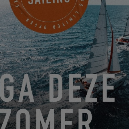
EIN PLATZ AUF DEM SIEGERPODEST BEI ANKUNFT DER
ARC 2023!
15.05.23
EXCESS TOUR: KOMMEN SIE AN BORD FÜR DIE ZWEITE
ETAPPE!
05.05.23