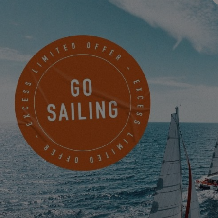
freuen wir uns, Sie auf der
International Multihull Boat Show
2025
in
La Grande Motte
zu sehen. Wenden Sie sich an Ihren Händler,
um unser neues Modell bei dieser Gelegenheit zu besichtigen!
Um dieses Video ansehen zu können,
müssen Sie zunächst die Verwendung der
Funktionelle Cookies akzeptieren.
PARAMÈTRES