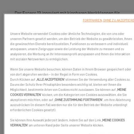
Der Excess 13 innoviert mit kippbaren Heckklappen für
optimierten Zugang zum Meer.
FORTFAHREN, OHNE ZU AKZEPTIER
Unsere Website verwendet Cookies oder ähnliche Technologien, die von uns oder
unseren Partnern gesetzt werden, um den Betrieb der Website zu gewährleisten, Ihnen
die gewünschten Dienste bereitzustellen, Funktionen zu verbessern und individuell
anzupassen, unsere Zielgruppe sowie die Leistung der Website zu messen und zu
analysieren, die Werbung an Ihr Interessenprofil anzupassen und Ihnen die Interaktion
mit sozialen Netzwerken zu ermöglichen.
Wenn Sie unsere Website besuchen, können Daten in Ihrem Browser gespeichert oder
von dort abgerufen werden – in der Regel in Form von Cookies.
Durch Klicken auf „
ALLE AKZEPTIEREN
“ stimmen Sie der Verwendung aller Cookies zu.
Da uns der Schutz Ihrer Privatsphäre besonders wichtig ist, bieten wir Ihnen die
Möglichkeit, bestimmte Arten von Cookies nicht zuzulassen. Sie können auf „
MEINE
COOKIES VERWALTEN
“ klicken, um die Kategorien von Cookies auszuwählen, die Sie
akzeptieren möchten, oder auf „
OHNE ZUSTIMMUNG FORTFAHREN
“, um Ihre Ablehnung
auszudrücken (in diesem Fall werden nur die für den Betrieb der Website unbedingt
erforderlichen Cookies gesetzt).
Sie können Ihre Auswahl jederzeit ändern, indem Sie auf den Link „
MEINE COOKIES
VERWALTEN
“ am unteren Rand jeder Seite unserer Website klicken.