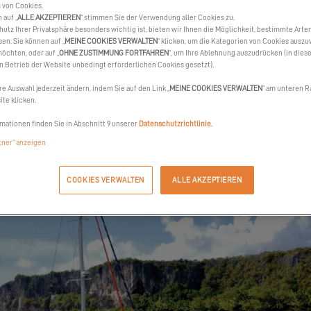
EXCESS 11!
 von Cookies.
 auf „
ALLE AKZEPTIEREN
“ stimmen Sie der Verwendung aller Cookies zu.
hutz Ihrer Privatsphäre besonders wichtig ist, bieten wir Ihnen die Möglichkeit, bestimmte Arte
sen. Sie können auf „
MEINE COOKIES VERWALTEN
“ klicken, um die Kategorien von Cookies auszu
08.12.22
öchten, oder auf „
OHNE ZUSTIMMUNG FORTFAHREN
“, um Ihre Ablehnung auszudrücken (in dies
en Betrieb der Website unbedingt erforderlichen Cookies gesetzt).
l Tahiti erzählt uns von seiner Wahl der Optionen an Bord seines Kata
re Auswahl jederzeit ändern, indem Sie auf den Link „
MEINE COOKIES VERWALTEN
“ am unteren R
te klicken.
mationen finden Sie in Abschnitt 9 unserer
Datenschutzrichtlinie
.
rtner“ anzeigen
COOKIES VERWALTEN
ALLE AKZEPTIEREN