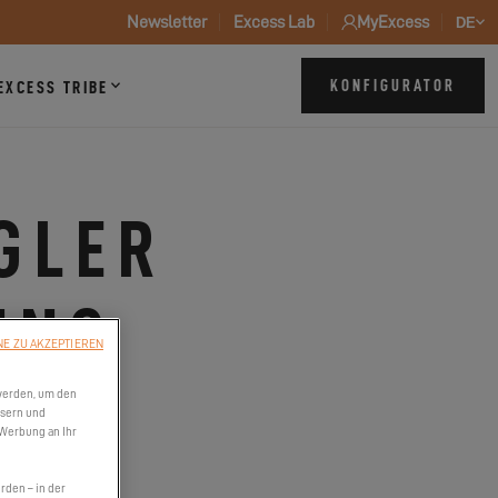
Newsletter
Excess Lab
MyExcess
DE
KONFIGURATOR
EXCESS TRIBE
GLER
UNS
NE ZU AKZEPTIEREN
INE
werden, um den
ssern und
 Werbung an Ihr
den – in der