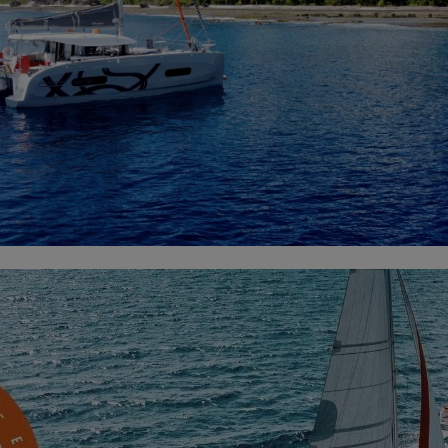
en Excess-Händler David von
Sail Tahiti
? Vor einigen Monaten haben w
erzählt. Heute haben wir uns wieder mit ihm getroffen, um den neues
ab
, welche Optionen und individuelle Anpassungen an Bord seiner Exc
armodule!