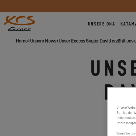
UNSERE DNA
KATAM
Home
Unsere News
Unser Excess Segler David erzählt uns a
UNS
DA
AL
Unsere Websi
Betrieb der W
individuell a
Interessenpro
Wenn Sie uns