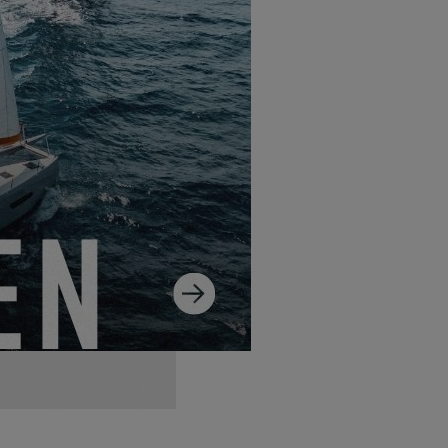
st die
.