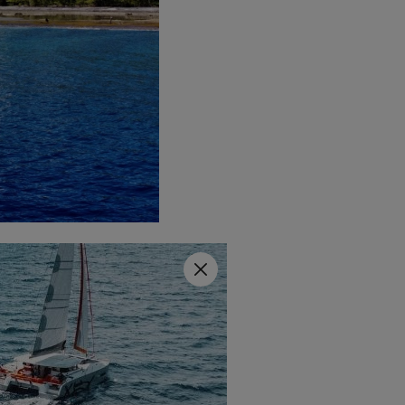
ir die Geschichte
seiner
ten Part seines Abenteuers
Schließen
ess 11 eingebaut wurden und