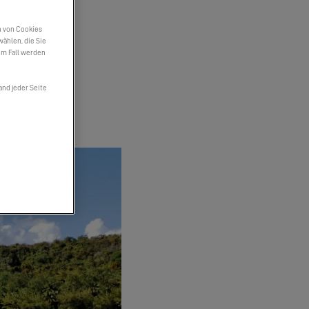
n von Cookies
wählen, die Sie
em Fall werden
marans Te Ava.
and jeder Seite