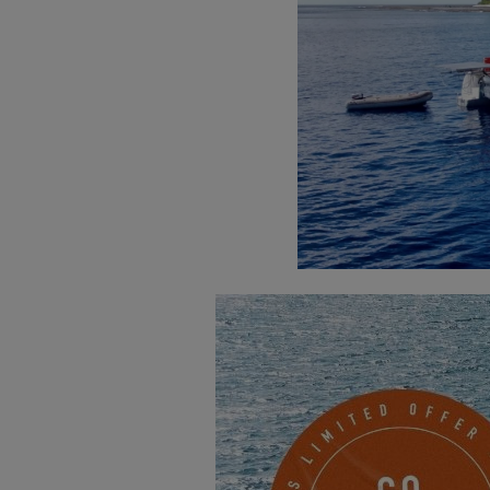
Erinnern Sie sich an unser
Reise von Paris nach Tahiti
zu erfahren.
David erklärt in
unserem L
erklärt seine Wahl der Sol