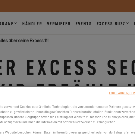
ARANE
HÄNDLER
VERMIETER
EVENTS
EXCESS BUZZ
lles über seine Excess 11!
ER EXCESS SE
VID ERZÄHLT 
FORTFAHREN, OH
LES ÜBER SE
te verwendet Cookies oder ähnliche Technologien, die von uns oder unseren Partnern gesetzt 
ebsite zu gewährleisten, Ihnen die gewünschten Dienste bereitzustellen, Funktionen zu verbe
nzupassen, unsere Zielgruppe sowie die Leistung der Website zu messen und zu analysieren, die
fil anzupassen und Ihnen die Interaktion mit sozialen Netzwerken zu ermöglichen.
ere Website besuchen, können Daten in Ihrem Browser gespeichert oder von dort abgerufen wer