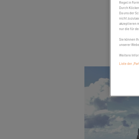
Regel in Form
Durch Klicken
Da uns der Sc
nicht zuzulas
akzeptieren m
nur die für d
David von Sai
Sie können Ih
unserer Websi
Weitere Infor
Liste der „Pa