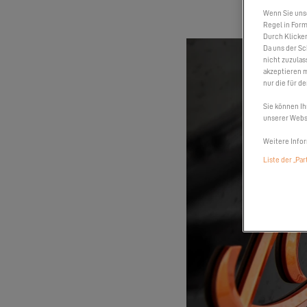
Wenn Sie uns
Regel in Form
Durch Klicken
Da uns der Sc
nicht zuzulas
akzeptieren m
nur die für d
Sie können Ih
unserer Websi
Weitere Infor
Liste der „Pa