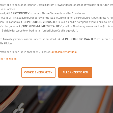
ere Website besuchen, können Daten in Ihrem Browser gespeichert oder von dort abgerufen wer
 von Cookies.
 auf „
ALLE AKZEPTIEREN
“ stimmen Sie der Verwendung aller Cookies zu.
hutz Ihrer Privatsphäre besonders wichtig ist, bieten wir Ihnen die Möglichkeit, bestimmte Arte
sen. Sie können auf „
MEINE COOKIES VERWALTEN
“ klicken, um die Kategorien von Cookies auszu
öchten, oder auf „
OHNE ZUSTIMMUNG FORTFAHREN
“, um Ihre Ablehnung auszudrücken (in dies
en Betrieb der Website unbedingt erforderlichen Cookies gesetzt).
re Auswahl jederzeit ändern, indem Sie auf den Link „
MEINE COOKIES VERWALTEN
“ am unteren R
te klicken.
mationen finden Sie in Abschnitt 9 unserer
Datenschutzrichtlinie
.
rtner“ anzeigen
COOKIES VERWALTEN
ALLE AKZEPTIEREN