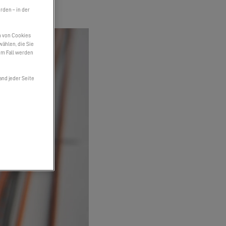
den – in der
n von Cookies
wählen, die Sie
em Fall werden
and jeder Seite