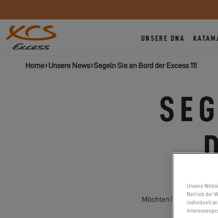
UNSERE DNA
KATAM
Home
Unsere News
Segeln Sie an Bord der Excess 11!
SEG
Unsere Websi
Betrieb der W
Möchten Sie auf der Exce
individuell a
Interessenpro