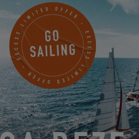
Um dieses Video ansehen zu können,
müssen Sie zunächst die Verwendung der
Funktionelle Cookies akzeptieren.
PARAMÈTRES
OWNERS STORIES : ANDREW G. – CANNES YACHTING
FESTIVAL 2024