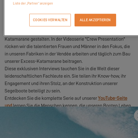
Liste der „Partner“ anzeigen
COOKIES VERWALTEN
ALLE AKZEPTIEREN
Excess lädt Sie ein, die Menschen kennenzulernen, die unsere
Katamarane gestalten. In der Videoserie "Crew Presentation"
rücken wir die talentierten Frauen und Männer in den Fokus, die
in unseren Fabriken in der Vendée arbeiten und täglich zum Bau
unserer Excess-Katamarane beitragen.
Diese exklusiven Interviews tauchen Sie in die Welt dieser
leidenschaftlichen Fachleute ein. Sie teilen ihr Know-how, ihr
Engagement und ihren Stolz, an der Konstruktion unserer
Segelboote beteiligt zu sein.
Entdecken Sie die komplette Serie auf unserer
YouTube-Seite
und
lernen Sie die Menschen kennen, die unseren Booten Leben
einhauchen.