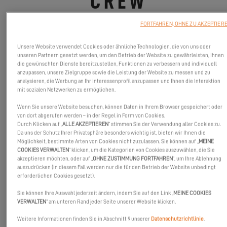
"CREW
PRESENTATION"
FORTFAHREN, OHNE ZU AKZEPTIER
28.10.24
Unsere Website verwendet Cookies oder ähnliche Technologien, die von uns oder
unseren Partnern gesetzt werden, um den Betrieb der Website zu gewährleisten, Ihnen
die gewünschten Dienste bereitzustellen, Funktionen zu verbessern und individuell
Treffen Sie die verschiedenen Talente, die in unserem Werft in
anzupassen, unsere Zielgruppe sowie die Leistung der Website zu messen und zu
analysieren, die Werbung an Ihr Interessenprofil anzupassen und Ihnen die Interaktion
Vendée arbeiten!
mit sozialen Netzwerken zu ermöglichen.
Wenn Sie unsere Website besuchen, können Daten in Ihrem Browser gespeichert oder
von dort abgerufen werden – in der Regel in Form von Cookies.
Durch Klicken auf „
ALLE AKZEPTIEREN
“ stimmen Sie der Verwendung aller Cookies zu.
Da uns der Schutz Ihrer Privatsphäre besonders wichtig ist, bieten wir Ihnen die
Möglichkeit, bestimmte Arten von Cookies nicht zuzulassen. Sie können auf „
MEINE
COOKIES VERWALTEN
“ klicken, um die Kategorien von Cookies auszuwählen, die Sie
akzeptieren möchten, oder auf „
OHNE ZUSTIMMUNG FORTFAHREN
“, um Ihre Ablehnung
auszudrücken (in diesem Fall werden nur die für den Betrieb der Website unbedingt
erforderlichen Cookies gesetzt).
Sie können Ihre Auswahl jederzeit ändern, indem Sie auf den Link „
MEINE COOKIES
VERWALTEN
“ am unteren Rand jeder Seite unserer Website klicken.
Weitere Informationen finden Sie in Abschnitt 9 unserer
Datenschutzrichtlinie
.