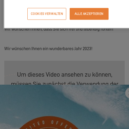
Neue Erinnerungen zu kreieren,
COOKIES VERWALTEN
ALLE AKZEPTIEREN
Und den Moment zu genießen.
Wir wünschen Ihnen, dass Sie sich frei und lebendig fühlen!
Wir wünschen Ihnen ein wunderbares Jahr 2023!
Um dieses Video ansehen zu können,
müssen Sie zunächst die Verwendung der
Funktionelle Cookies akzeptieren.
PARAMÈTRES