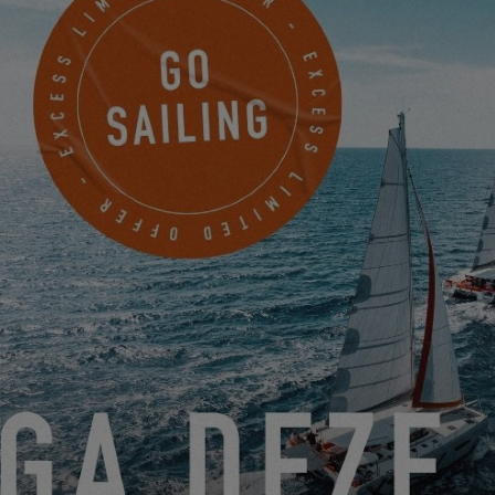
Treten Sie dem
Excess Lab
bei, um mit unseren Spezialisten und
Schiffsarchitekten zu interagieren und sich an der Entwicklung
der Katamarane von morgen zu beteiligen. Wir erwarten Sie!
KOMMEN SIE AN BORD DER EXCESS 14 MIT DEM
GIORNALE DELLA VELA
22.12.22