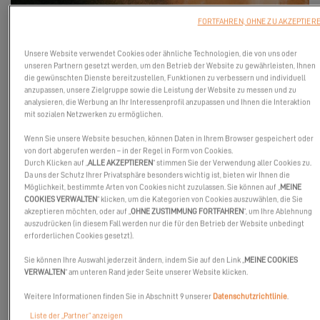
FORTFAHREN, OHNE ZU AKZEPTIER
Unsere Website verwendet Cookies oder ähnliche Technologien, die von uns oder
unseren Partnern gesetzt werden, um den Betrieb der Website zu gewährleisten, Ihnen
die gewünschten Dienste bereitzustellen, Funktionen zu verbessern und individuell
anzupassen, unsere Zielgruppe sowie die Leistung der Website zu messen und zu
analysieren, die Werbung an Ihr Interessenprofil anzupassen und Ihnen die Interaktion
mit sozialen Netzwerken zu ermöglichen.
Wenn Sie unsere Website besuchen, können Daten in Ihrem Browser gespeichert oder
von dort abgerufen werden – in der Regel in Form von Cookies.
Durch Klicken auf „
ALLE AKZEPTIEREN
“ stimmen Sie der Verwendung aller Cookies zu.
Da uns der Schutz Ihrer Privatsphäre besonders wichtig ist, bieten wir Ihnen die
Möglichkeit, bestimmte Arten von Cookies nicht zuzulassen. Sie können auf „
MEINE
COOKIES VERWALTEN
“ klicken, um die Kategorien von Cookies auszuwählen, die Sie
Setzen wir die Segel für ein neues Jahr an Bord unserer Excess
akzeptieren möchten, oder auf „
OHNE ZUSTIMMUNG FORTFAHREN
“, um Ihre Ablehnung
Katamarane!
auszudrücken (in diesem Fall werden nur die für den Betrieb der Website unbedingt
erforderlichen Cookies gesetzt).
Sie können Ihre Auswahl jederzeit ändern, indem Sie auf den Link „
MEINE COOKIES
Um Nervenkitzel am Ruder zu erleben,
VERWALTEN
“ am unteren Rand jeder Seite unserer Website klicken.
Ausgetretene Pfade zu verlassen,
Weitere Informationen finden Sie in Abschnitt 9 unserer
Datenschutzrichtlinie
.
Liste der „Partner“ anzeigen
Sich mit Segelbegeisterten auszutauschen,