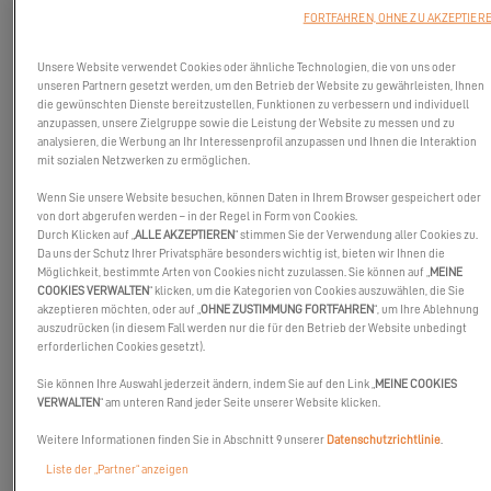
FORTFAHREN, OHNE ZU AKZEPTIER
Unsere Website verwendet Cookies oder ähnliche Technologien, die von uns oder
unseren Partnern gesetzt werden, um den Betrieb der Website zu gewährleisten, Ihnen
die gewünschten Dienste bereitzustellen, Funktionen zu verbessern und individuell
anzupassen, unsere Zielgruppe sowie die Leistung der Website zu messen und zu
analysieren, die Werbung an Ihr Interessenprofil anzupassen und Ihnen die Interaktion
mit sozialen Netzwerken zu ermöglichen.
Wenn Sie unsere Website besuchen, können Daten in Ihrem Browser gespeichert oder
von dort abgerufen werden – in der Regel in Form von Cookies.
Durch Klicken auf „
ALLE AKZEPTIEREN
“ stimmen Sie der Verwendung aller Cookies zu.
Da uns der Schutz Ihrer Privatsphäre besonders wichtig ist, bieten wir Ihnen die
Möglichkeit, bestimmte Arten von Cookies nicht zuzulassen. Sie können auf „
MEINE
COOKIES VERWALTEN
“ klicken, um die Kategorien von Cookies auszuwählen, die Sie
akzeptieren möchten, oder auf „
OHNE ZUSTIMMUNG FORTFAHREN
“, um Ihre Ablehnung
auszudrücken (in diesem Fall werden nur die für den Betrieb der Website unbedingt
erforderlichen Cookies gesetzt).
Von Freitag den 16. Juni bis Sonntag den 18. Juni organisiert unser
Sie können Ihre Auswahl jederzeit ändern, indem Sie auf den Link „
MEINE COOKIES
VERWALTEN
“ am unteren Rand jeder Seite unserer Website klicken.
Partner
Captain Nason
die Sailing Days in Porquerolles. Dieses
Eignertreffen bringt verschiedene Marken der Bénéteau-Gruppe
Weitere Informationen finden Sie in Abschnitt 9 unserer
Datenschutzrichtlinie
.
zusammen. Etwa fünfzehn Boote werden anwesend sein,
Liste der „Partner“ anzeigen
darunter mehrere Excess-Katamarane!