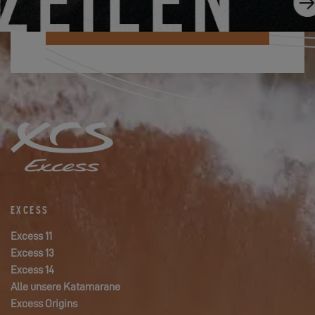
ICH ABONNIERE DEN NEWSLETTER
EXCESS
Excess 11
Excess 13
Excess 14
Alle unsere Katamarane
Excess Origins