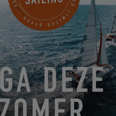
"ARBEITEN VON MEINER EXCESS": NEUE AUSGABE!
05.04.23
VERGESSEN SIE NICHT, FÜR IHR LIEBLINGS-
MEHRRUMPFBOOT ABZUSTIMMEN!
31.03.23