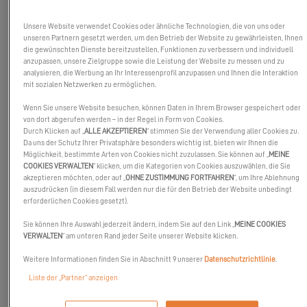
Unsere Website verwendet Cookies oder ähnliche Technologien, die von uns oder
unseren Partnern gesetzt werden, um den Betrieb der Website zu gewährleisten, Ihnen
die gewünschten Dienste bereitzustellen, Funktionen zu verbessern und individuell
anzupassen, unsere Zielgruppe sowie die Leistung der Website zu messen und zu
analysieren, die Werbung an Ihr Interessenprofil anzupassen und Ihnen die Interaktion
mit sozialen Netzwerken zu ermöglichen.
Wenn Sie unsere Website besuchen, können Daten in Ihrem Browser gespeichert oder
von dort abgerufen werden – in der Regel in Form von Cookies.
Durch Klicken auf „
ALLE AKZEPTIEREN
“ stimmen Sie der Verwendung aller Cookies zu.
Da uns der Schutz Ihrer Privatsphäre besonders wichtig ist, bieten wir Ihnen die
Möglichkeit, bestimmte Arten von Cookies nicht zuzulassen. Sie können auf „
MEINE
COOKIES VERWALTEN
“ klicken, um die Kategorien von Cookies auszuwählen, die Sie
akzeptieren möchten, oder auf „
OHNE ZUSTIMMUNG FORTFAHREN
“, um Ihre Ablehnung
auszudrücken (in diesem Fall werden nur die für den Betrieb der Website unbedingt
erforderlichen Cookies gesetzt).
In den letzten zwei Jahren haben
Marco und Lizzy
und
Sailing
Sie können Ihre Auswahl jederzeit ändern, indem Sie auf den Link „
MEINE COOKIES
Silène
Excess dabei geholfen, auf dem Siegerpodest unter den
VERWALTEN
“ am unteren Rand jeder Seite unserer Website klicken.
Top drei zu landen. Heute liegt es an Ihnen, diese
Weitere Informationen finden Sie in Abschnitt 9 unserer
Datenschutzrichtlinie
.
Herausforderung anzunehmen! Wir laden Sie ein, in dieses
Excess-Abenteuer einzutauchen und zu dieser 2700-Meilen-
Liste der „Partner“ anzeigen
Transatlantikfahrt aufzubrechen.