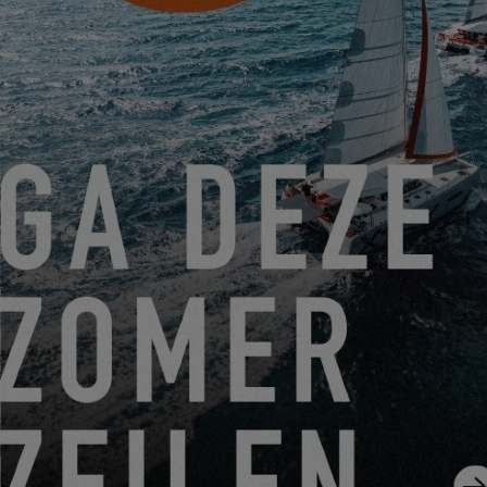
Friendly Captcha
Die Bearbeitung Ihrer Anfrage erfordert die Übertragung der in
den Pflichtfeldern dieses Formulars eingegebenen
persönlichen Daten an den von Ihnen ausgewählten Händler,
damit dieser sich mit Ihnen in Verbindung setzen kann. Durch
Klicken auf die Schaltfläche „ABSENDEN“ bestätigen Sie Ihr
Einverständnis mit der Übertragung dieser Daten.
ABSENDEN
Mit EXCESS ist Construction Navale Bordeaux gemeint, die
als Verantwortliche für die Datenverarbeitung fungiert. Ihre
personenbezogenen Daten werden verarbeitet, um Ihre
Anfrage zu beantworten, unsere Beziehungen zu Ihnen zu