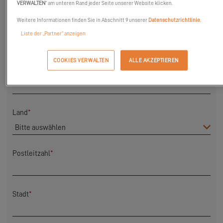
VERWALTEN
“ am unteren Rand jeder Seite unserer Website klicken.
Weitere Informationen finden Sie in Abschnitt 9 unserer
Datenschutzrichtlinie
.
Vorname
*
Liste der „Partner“ anzeigen
COOKIES VERWALTEN
ALLE AKZEPTIEREN
Nachname
*
Land
*
Postleitzahl
*
Stadt
*