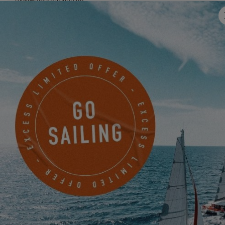
Mobile
Haben Sie uns etwas mitzuteilen?
Ich möchte über Neuigkeiten, Veranstaltungen und
Angebote von EXCESS auf elektronischem Wege informiert
werden.
Friendly Captcha
Die Bearbeitung Ihrer Anfrage erfordert die Übertragung der in
den Pflichtfeldern dieses Formulars eingegebenen