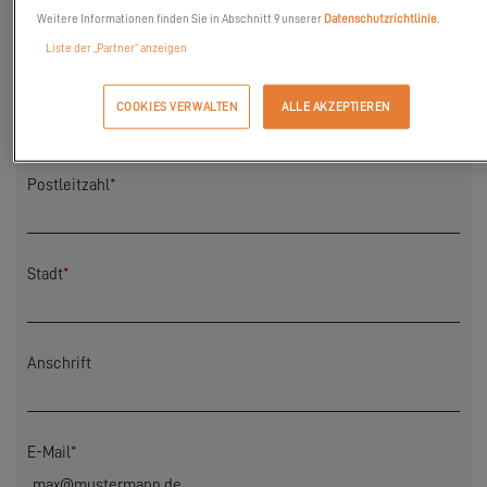
Nachname
*
Weitere Informationen finden Sie in Abschnitt 9 unserer
Datenschutzrichtlinie
.
Liste der „Partner“ anzeigen
Land
*
COOKIES VERWALTEN
ALLE AKZEPTIEREN
Postleitzahl
*
Stadt
*
Anschrift
E-Mail
*