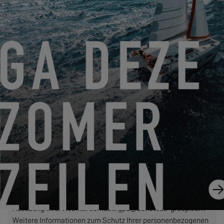
persönlichen Daten an den von Ihnen ausgewählten Händler,
damit dieser sich mit Ihnen in Verbindung setzen kann. Durch
Klicken auf die Schaltfläche „ABSENDEN“ bestätigen Sie Ihr
Einverständnis mit der Übertragung dieser Daten.
ABSENDEN
Mit EXCESS ist Construction Navale Bordeaux gemeint, die
als Verantwortliche für die Datenverarbeitung fungiert. Ihre
personenbezogenen Daten werden verarbeitet, um Ihre
Anfrage zu beantworten, unsere Beziehungen zu Ihnen zu
verwalten und Ihnen, falls Sie sich dafür entschieden haben,
unsere Mitteilungen zuzusenden (in diesem Fall können Sie
sich jederzeit über den in unseren Sendungen enthaltenen
Link abmelden).
Ausübung Ihrer Rechte: contact.rgpd@beneteau-group.com
Weitere Informationen zum Schutz Ihrer personenbezogenen