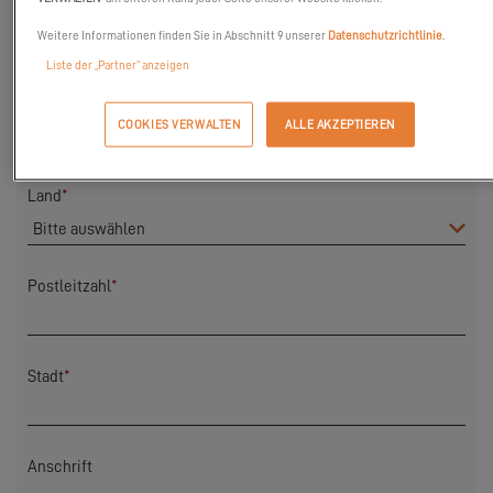
Vorname
*
Weitere Informationen finden Sie in Abschnitt 9 unserer
Datenschutzrichtlinie
.
Liste der „Partner“ anzeigen
Nachname
*
COOKIES VERWALTEN
ALLE AKZEPTIEREN
Land
*
Postleitzahl
*
Stadt
*
Anschrift