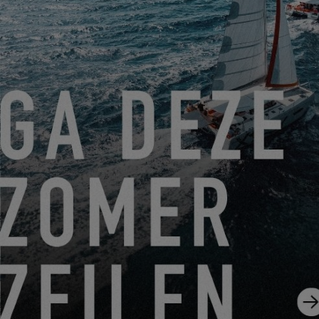
Friendly Captcha
Die Bearbeitung Ihrer Anfrage erfordert die Übertragung der in
den Pflichtfeldern dieses Formulars eingegebenen
persönlichen Daten an den von Ihnen ausgewählten Händler,
damit dieser sich mit Ihnen in Verbindung setzen kann. Durch
Klicken auf die Schaltfläche „ABSENDEN“ bestätigen Sie Ihr
Einverständnis mit der Übertragung dieser Daten.
ABSENDEN
Mit EXCESS ist Construction Navale Bordeaux gemeint, die
als Verantwortliche für die Datenverarbeitung fungiert. Ihre
personenbezogenen Daten werden verarbeitet, um Ihre
Anfrage zu beantworten, unsere Beziehungen zu Ihnen zu
verwalten und Ihnen, falls Sie sich dafür entschieden haben,
unsere Mitteilungen zuzusenden (in diesem Fall können Sie