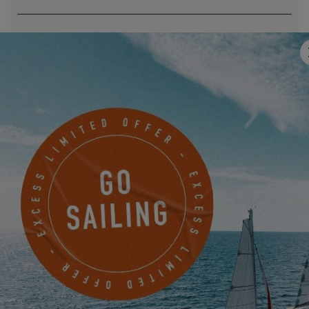
E-Mail
*
Mobile
Haben Sie uns etwas mitzuteilen?
Ich möchte über Neuigkeiten, Veranstaltungen und
Angebote von EXCESS auf elektronischem Wege informiert
werden.