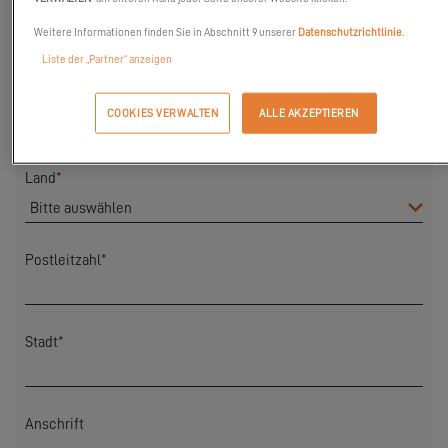
Vorname
*
Weitere Informationen finden Sie in Abschnitt 9 unserer
Datenschutzrichtlinie
.
Liste der „Partner“ anzeigen
Nachname
*
COOKIES VERWALTEN
ALLE AKZEPTIEREN
Land
*
Postleitzahl
*
Stadt
*
Anschrift