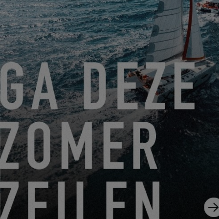
Friendly Captcha
Die Bearbeitung Ihrer Anfrage erfordert die Übertragung der in
den Pflichtfeldern dieses Formulars eingegebenen
persönlichen Daten an den von Ihnen ausgewählten Händler,
damit dieser sich mit Ihnen in Verbindung setzen kann. Durch
Klicken auf die Schaltfläche „ABSENDEN“ bestätigen Sie Ihr
Einverständnis mit der Übertragung dieser Daten.
ABSENDEN
Mit EXCESS ist Construction Navale Bordeaux gemeint, die
als Verantwortliche für die Datenverarbeitung fungiert. Ihre
personenbezogenen Daten werden verarbeitet, um Ihre
Anfrage zu beantworten, unsere Beziehungen zu Ihnen zu
verwalten und Ihnen, falls Sie sich dafür entschieden haben,
unsere Mitteilungen zuzusenden (in diesem Fall können Sie