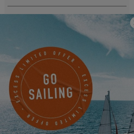
E-Mail
*
Mobile
Haben Sie uns etwas mitzuteilen?
Ich möchte über Neuigkeiten, Veranstaltungen und
Angebote von EXCESS auf elektronischem Wege informiert
werden.